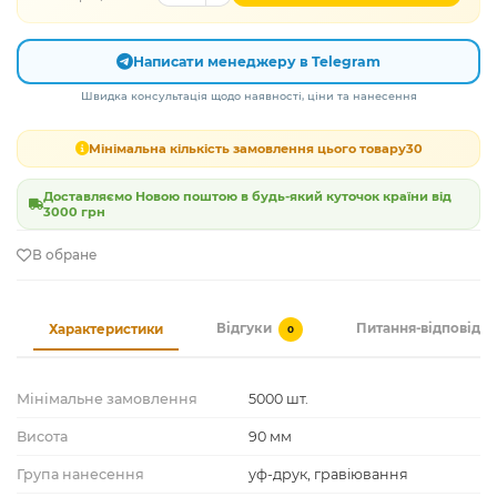
Написати менеджеру в Telegram
Швидка консультація щодо наявності, ціни та нанесення
Мінімальна кількість замовлення цього товару
30
Доставляємо Новою поштою в будь-який куточок країни від
3000 грн
В обране
Відгуки
Питання-відповідь
Характеристики
0
Мінімальне замовлення
5000 шт.
Висота
90 мм
Група нанесення
уф-друк, гравіювання