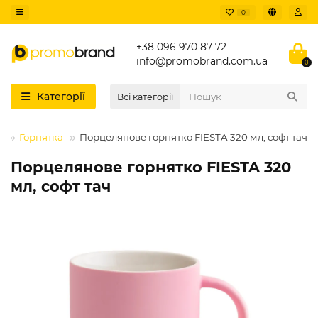
0
+38 096 970 87 72
info@promobrand.com.ua
0
Категорії
Всі категорії
д
Горнятка
Порцелянове горнятко FIESTA 320 мл, софт тач
Порцелянове горнятко FIESTA 320
мл, софт тач