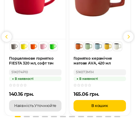
Порцелянове горнятко
Горнятко керамічне
FIESTA 320 мл, софт тач
матове AVA, 420 мл
51K074P10
51K073M1H
140.16 грн.
165.06 грн.
Наявність Уточнюйте
В кошик