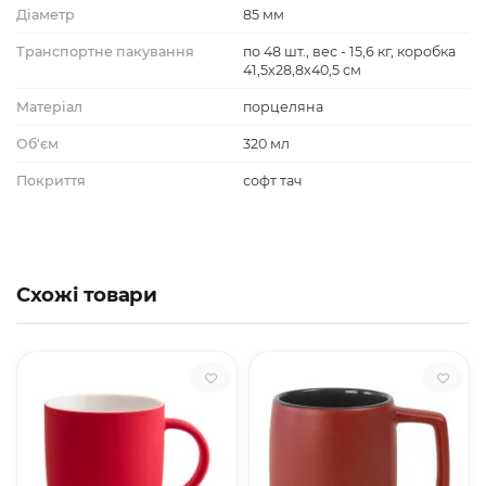
Діаметр
85 мм
Транспортне пакування
по 48 шт., вес - 15,6 кг, коробка
41,5х28,8х40,5 см
Матеріал
порцеляна
Об'єм
320 мл
Покриття
софт тач
Схожі товари