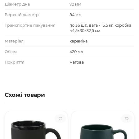
Діаметр дна
70 мм
Верхній діаметр
84 мм
Транспортне пакування
по 36 шт., вага - 15,5 кг, коробка
44,5х30х32,5 см
Матеріал
кераміка
Об'єм
420 мл
Покриття
матова
Схожі товари