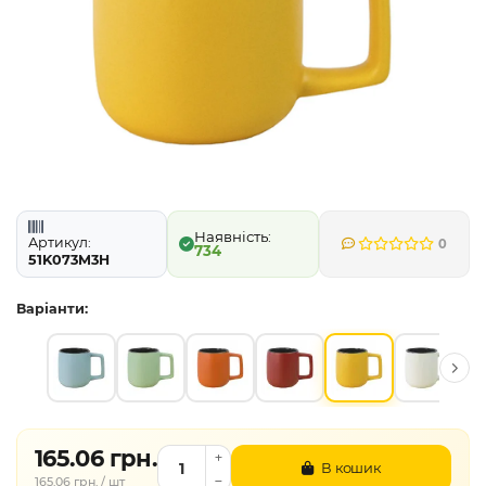
Артикул:
0
734
51K073M3H
Варіанти:
165.06 грн.
В кошик
165.06 грн. / шт