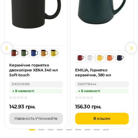
Керамічне горнятко
двоколірне XENA 340 мл
EMILIA, Горнятко
Soft-touch
керамічне, 380 мл
51K100M99
51K079M44
142.93 грн.
156.30 грн.
Наявність Уточнюйте
В кошик