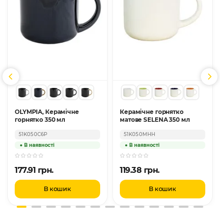
OLYMPIA, Керамічне
Керамічне горнятко
горнятко 350 мл
матове SELENA 350 мл
51K050C6P
51K050MHH
177.91 грн.
119.38 грн.
В кошик
В кошик