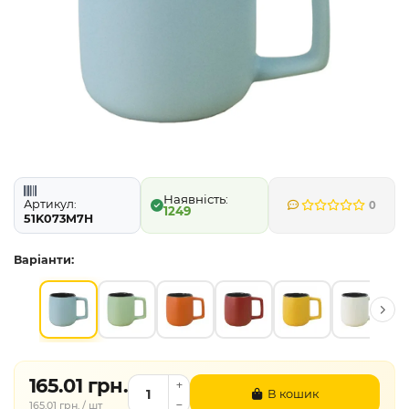
Артикул:
0
1249
51K073M7H
Варіанти:
165.01 грн.
В кошик
165.01 грн. / шт