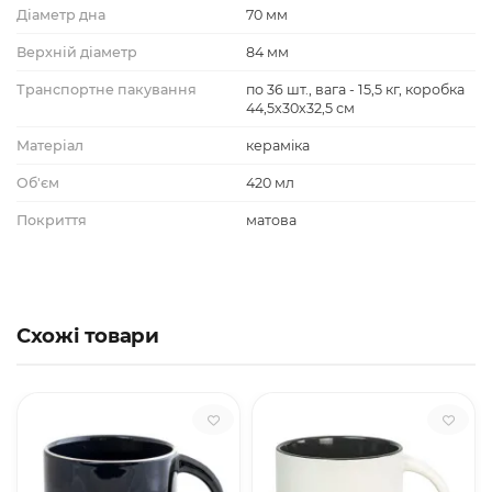
Діаметр дна
70 мм
Верхній діаметр
84 мм
Транспортне пакування
по 36 шт., вага - 15,5 кг, коробка
44,5х30х32,5 см
Матеріал
кераміка
Об'єм
420 мл
Покриття
матова
Схожі товари