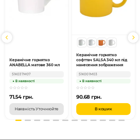
Керамічне горнятко
Керамічне горнятко
софттач SALSA 340 мл під
ANABELLA матове 360 мл
нанесення зображення
51K037M07
51K001M03
71.54 грн.
90.68 грн.
Наявність Уточнюйте
В кошик