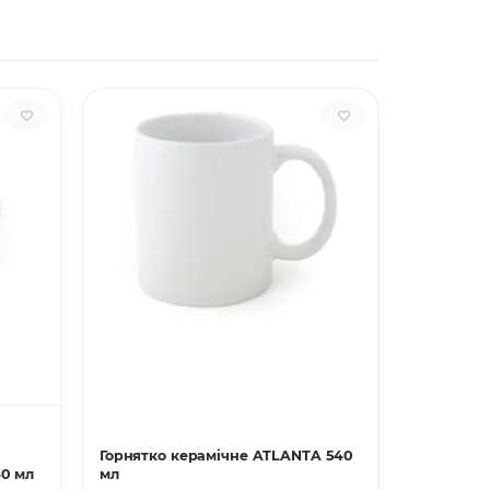
Горнятко керамічне ATLANTA 540
Горнятко
 горнятко AURA 340 мл
мл
800 мл