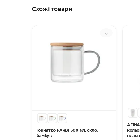
Схожі товари
AFINA
MA, 450
Горнятко FARBI 300 мл, скло,
кольо
бамбук
пласт