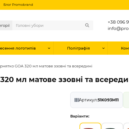
Блог Promobrand
+38 096 9
егорії
info@pr
есення логотипів
Поліграфія
Кон
рнятко GOA 320 мл матове ззовні та всередині
320 мл матове ззовні та всереди
Артикул:
51K093M11
Варіанти: