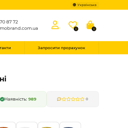
Українська
70 87 72
omobrand.com.ua
0
0
такти
Запросити прорахунок
ні
989
0