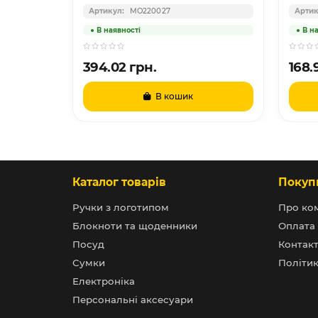
MO220027
394.02 грн.
168.
те
В кошик
Каталог товарів
Покуп
Ручки з логотипом
Про ко
Блокноти та щоденники
Оплата 
Посуд
Контак
Сумки
Політик
Електроніка
Персональні аксесуари