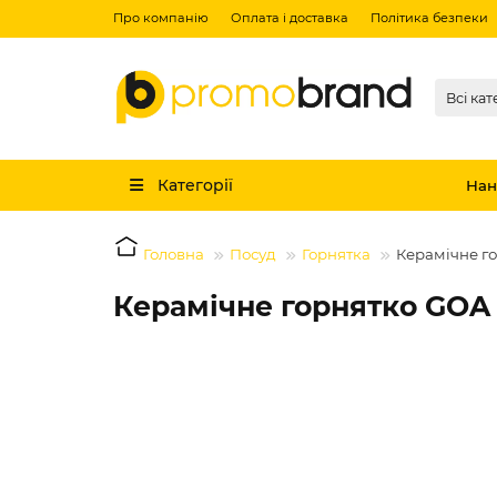
Про компанію
Оплата і доставка
Політика безпеки
Всі кат
Категорії
Нан
Головна
Посуд
Горнятка
Керамічне го
Керамічне горнятко GOA 