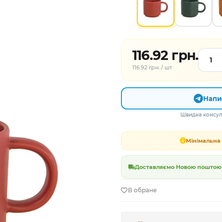
116.92 грн.
116.92 грн. / шт
Напи
Швидка консуль
Мінімальна 
Доставляємо Новою поштою в
В обране