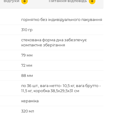
Відгуки
Питання-відповідь
0
0
горнятко без індивідуального пакування
310 гр
стекована форма дна забезпечує
компактне зберігання
79 мм
72 мм
88 мм
по 36 шт., вага нетто- 10,5 кг, вага брутто -
11,5 кг, коробка 38,5х29,5х31 см
кераміка
320 мл