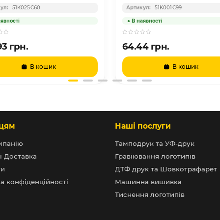
51K025C60
51K001C99
93 грн.
64.44 грн.
В кошик
В кошик
цям
Наші послуги
мпанію
Тамподрук та УФ-друк
і Доставка
Гравіювання логотипів
ти
ДТФ друк та Шовкотрафарет
а конфіденційності
Машинна вишивка
Тиснення логотипів