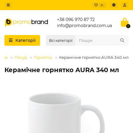
0
+38 096 970 87 72
info@promobrand.com.ua
0
Категорії
Всі категорії
овна
Посуд
Горнятка
Керамічне горнятко AURA 340 мл
Керамічне горнятко AURA 340 мл