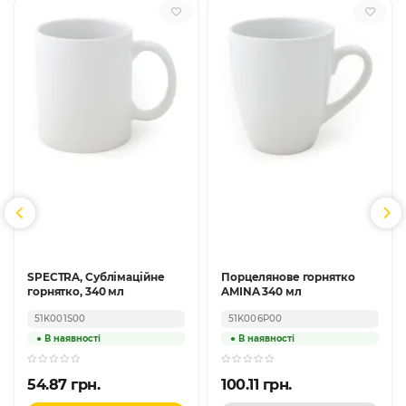
SPECTRA, Сублімаційне
Порцелянове горнятко
горнятко, 340 мл
AMINA 340 мл
51K001S00
51K006P00
54.87 грн.
100.11 грн.