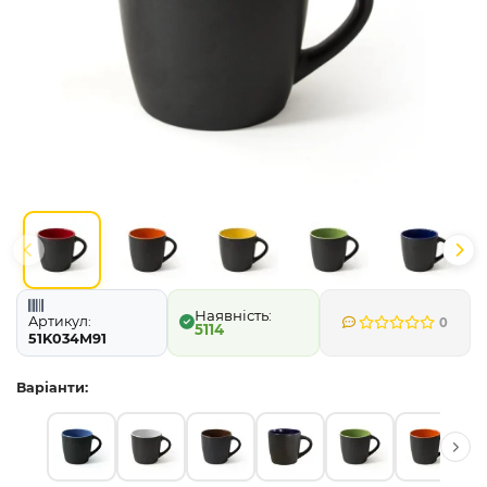
Артикул:
0
5114
51K034M91
Варіанти: