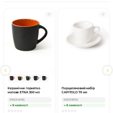
Керамічне горнятко
Порцеляновий набір
матове ETNA 300 мл
CAPITOLO 70 мл
51K034M92
51K039P00