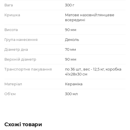
Вага
300 г
Кришка
Матове назовні/глянцеве
всередині
Висота
90 мм
Група нанесення
Деколь
Діаметр дна
70 мм
Верхній діаметр
90 мм
Транспортне пакування
по 36 шт., вес - 12,5 кг, коробка
41х28х30 см
Матеріал
Кераміка
Об'єм
300 мл
Схожі товари