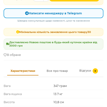
Написати менеджеру в Telegram
Швидка консультація щодо наявності, ціни та нанесення
Мінімальна кількість замовлення цього товару
30
Доставляємо Новою поштою в будь-який куточок країни від
3000 грн
В обране
Відгуки
Характеристики
Все про товар
0
Вага
347 грам
Вага ящика
13.7 кг
Висота
10,8 cм