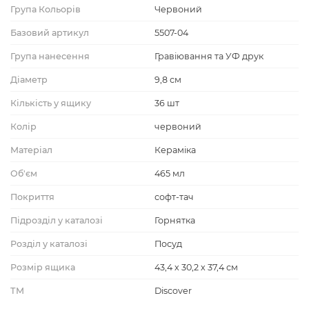
Група Кольорів
Червоний
Базовий артикул
5507-04
Група нанесення
Гравіювання та УФ друк
Діаметр
9,8 см
Кількість у ящику
36 шт
Колір
червоний
Матеріал
Кераміка
Об'єм
465 мл
Покриття
софт-тач
Підрозділ у каталозі
Горнятка
Розділ у каталозі
Посуд
Розмір ящика
43,4 х 30,2 х 37,4 см
ТМ
Discover