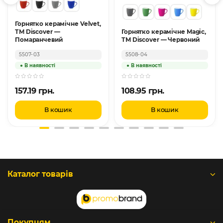
Горнятко керамічне Velvet,
ТМ Discover —
Горнятко керамічне Magic,
Помаранчевий
ТМ Discover — Червоний
5507-03
5508-04
157.19 грн.
108.95 грн.
В кошик
В кошик
Каталог товарів
Покупцям