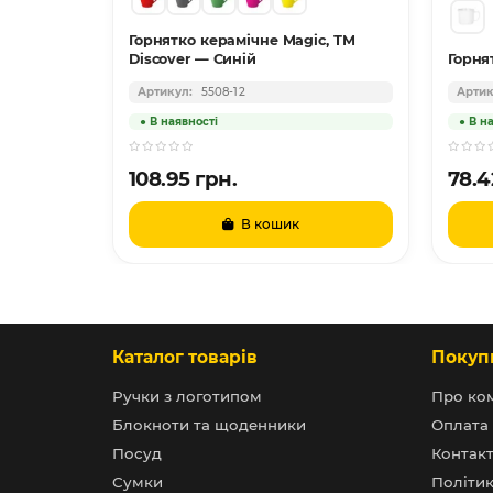
Горнятко керамічне Magic, ТМ
Discover — Синій
Горня
5508-12
108.95 грн.
78.4
те
В кошик
Каталог товарів
Покуп
Ручки з логотипом
Про ко
Блокноти та щоденники
Оплата 
Посуд
Контак
Сумки
Політик