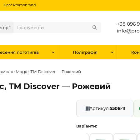
Блог Promobrand
+38 096 9
егорії
info@pr
есення логотипів
Поліграфія
Кон
амічне Magic, ТМ Discover — Рожевий
c, ТМ Discover — Рожевий
Артикул:
5508-11
Варіанти: