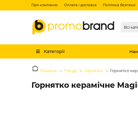
Про компанію
Оплата і доставка
Політика безпеки
Всі кат
Категорії
Нан
Головна
Посуд
Горнятка
Горнятко кер
Горнятко керамічне Magi