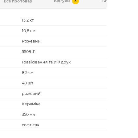
Відгуки
Питання-відповід
Все про товар
0
13,2 кг
10,8 cм
Рожевий
5508-11
Гравіювання та УФ друк
8,2 см
48 шт
рожевий
Кераміка
350 мл
софт-тач
Горнятка