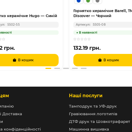
Горнятко керамічне Barell, Т
тко керамічне Hugo — Синій
Discover — Чорний
5502-55
5505-08
2 грн.
132.19 грн.
В кошик
В кошик
цям
Наші послуги
мпанію
Тамподрук та УФ-друк
і Доставка
Гравіювання логотипів
ти
ДТФ друк та Шовкотрафарет
а конфіденційності
Машинна вишивка