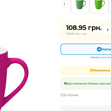
108.95 грн.
108.95 грн. / шт
Напи
Швидка консуль
Мінімальна 
Доставляємо Новою поштою в
В обране