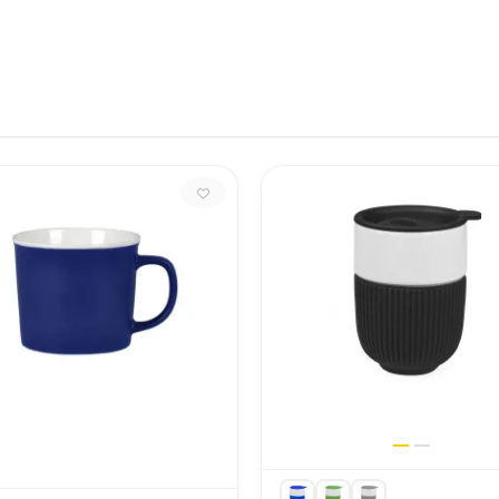
Розділ у каталозі
Розмір виробу
Розмір ящика
ТМ