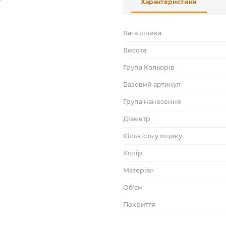
Характеристики
Вага ящика
Висота
Група Кольорів
Базовий артикул
Група нанесення
Діаметр
Кількість у ящику
Колір
Матеріал
Об'єм
Покриття
Підрозділ у каталозі