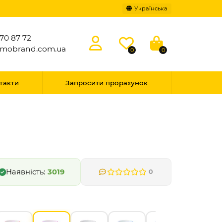
Українська
70 87 72
omobrand.com.ua
0
0
такти
Запросити прорахунок
3019
0