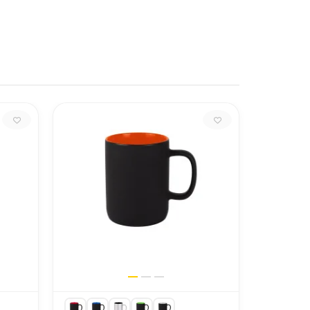
Посуд
Висота 10,8 см, діаметр 8,2 см
38,2 х 26,4 х 48,2 см
Discover