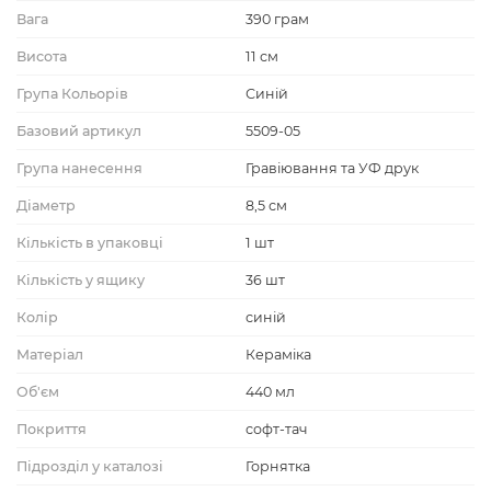
Вага
390 грам
Висота
11 см
Група Кольорів
Синій
Базовий артикул
5509-05
Група нанесення
Гравіювання та УФ друк
Діаметр
8,5 см
Кількість в упаковці
1 шт
Кількість у ящику
36 шт
Колір
синій
Матеріал
Кераміка
Об'єм
440 мл
Покриття
софт-тач
Підрозділ у каталозі
Горнятка