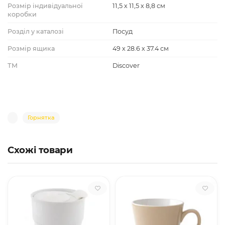
Розмір індивідуальної
11,5 х 11,5 х 8,8 см
коробки
Розділ у каталозі
Посуд
Розмір ящика
49 х 28.6 х 37.4 см
ТМ
Discover
Горнятка
Схожі товари