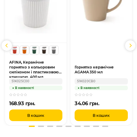
AFINA, Керамічне
горнятко з кольоровим
Горнятко керамічне
силіконом і пластиковою
AGAMA 350 мл
кришкою, 400 мл
51K025C00
51K020CB0
168.93 грн.
34.06 грн.
В кошик
В кошик