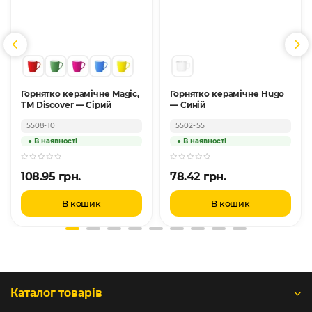
Горнятко керамічне Magic,
Горнятко керамічне Hugo
ТМ Discover — Сірий
— Синій
5508-10
5502-55
108.95 грн.
78.42 грн.
В кошик
В кошик
Каталог товарів