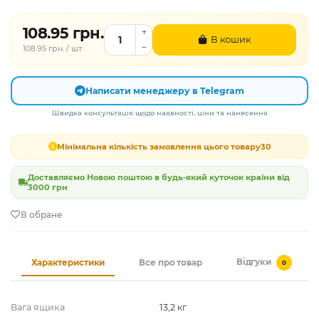
108.95 грн.
В кошик
108.95 грн. / шт
Написати менеджеру в Telegram
Швидка консультація щодо наявності, ціни та нанесення
Мінімальна кількість замовлення цього товару
30
Доставляємо Новою поштою в будь-який куточок країни від
3000 грн
В обране
Відгуки
Характеристики
Все про товар
0
Вага ящика
13,2 кг