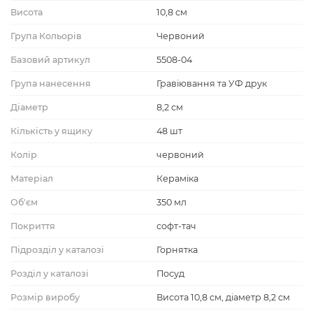
Висота
10,8 cм
Група Кольорів
Червоний
Базовий артикул
5508-04
Група нанесення
Гравіювання та УФ друк
Діаметр
8,2 см
Кількість у ящику
48 шт
Колір
червоний
Матеріал
Кераміка
Об'єм
350 мл
Покриття
софт-тач
Підрозділ у каталозі
Горнятка
Розділ у каталозі
Посуд
Розмір виробу
Висота 10,8 см, діаметр 8,2 см