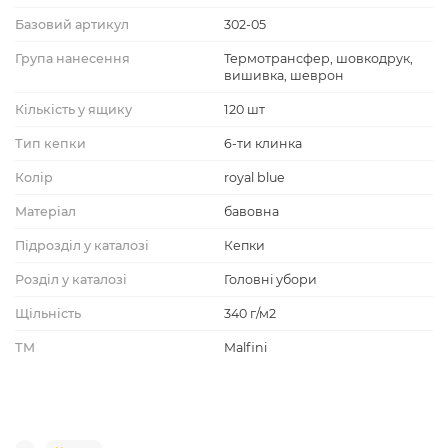
Базовий артикул
302-05
Група нанесення
Термотрансфер, шовкодрук,
вишивка, шеврон
Кількість у ящику
120 шт
Тип кепки
6-ти клинка
Колір
royal blue
Матеріал
бавовна
Підрозділ у каталозі
Кепки
Розділ у каталозі
Головні убори
Щільність
340 г/м2
ТМ
Malfini