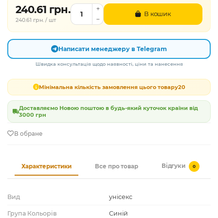
240.61 грн.
В кошик
240.61 грн. / шт
Написати менеджеру в Telegram
Швидка консультація щодо наявності, ціни та нанесення
Мінімальна кількість замовлення цього товару
20
Доставляємо Новою поштою в будь-який куточок країни від
3000 грн
В обране
Відгуки
Характеристики
Все про товар
0
Вид
унісекс
Група Кольорів
Синій