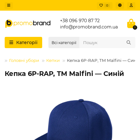
0
+38 096 970 87 72
info@promobrand.com.ua
0
Категорії
Всі категорії
г
Головні убори
Кепки
Кепка 6P-RAP, ТМ Malfini — Сині
Кепка 6P-RAP, ТМ Malfini — Синій