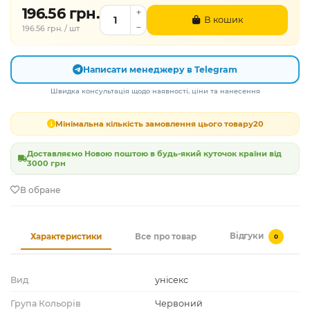
196.56 грн.
В кошик
196.56 грн. / шт
Написати менеджеру в Telegram
Швидка консультація щодо наявності, ціни та нанесення
Мінімальна кількість замовлення цього товару
20
Доставляємо Новою поштою в будь-який куточок країни від
3000 грн
В обране
Відгуки
Характеристики
Все про товар
0
Вид
унісекс
Група Кольорів
Червоний