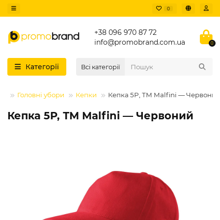
0
+38 096 970 87 72
info@promobrand.com.ua
0
Категорії
Всі категорії
яг
Головні убори
Кепки
Кепка 5P, ТМ Malfini — Червони
Кепка 5P, ТМ Malfini — Червоний