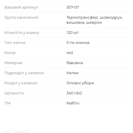
Базовий артикул
307-07
Група нанесення
Термотрансфер, шовкодрук,
вишивка, шеврон
Кількість у ящику
120 шт
Тип кепки
5-ти клинка
Колір
red
Матеріал
бавовна
Підрозділ у каталозі
Кепки
Розділ у каталозі
Головні убори
Щільність
340 г/м2
ТМ
Malfini