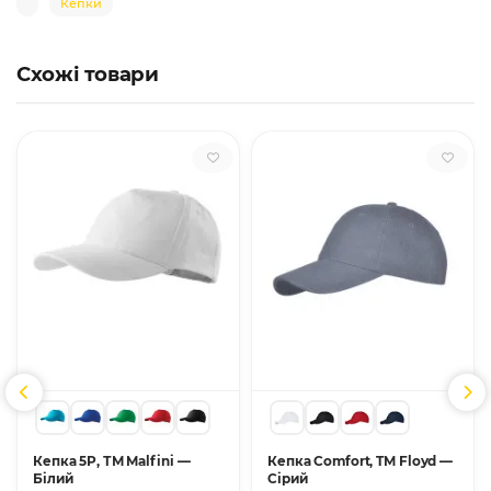
Кепки
Схожі товари
Кепка 5P, ТМ Malfini —
Кепка Comfort, TM Floyd —
Білий
Сірий