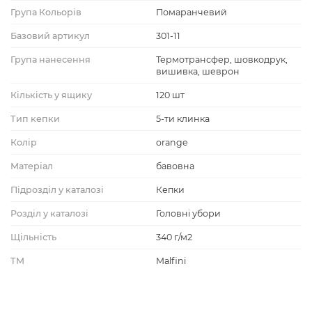
Група Кольорів
Помаранчевий
Базовий артикул
301-11
Група нанесення
Термотрансфер, шовкодрук,
вишивка, шеврон
Кількість у ящику
120 шт
Тип кепки
5-ти клинка
Колір
orange
Матеріал
бавовна
Підрозділ у каталозі
Кепки
Розділ у каталозі
Головні убори
Щільність
340 г/м2
ТМ
Malfini