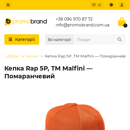
0
+38 096 970 87 72
info@promobrand.com.ua
0
Категорії
Всі категорії
вні убори
Кепки
Кепка Rap 5P, ТМ Malfini — Помаранчеви
Кепка Rap 5P, ТМ Malfini —
Помаранчевий