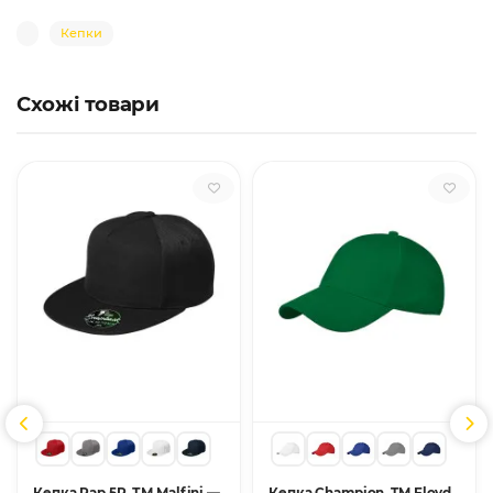
Кепки
Схожі товари
Кепка Rap 5P, ТМ Malfini —
Кепка Champion, TM Floyd