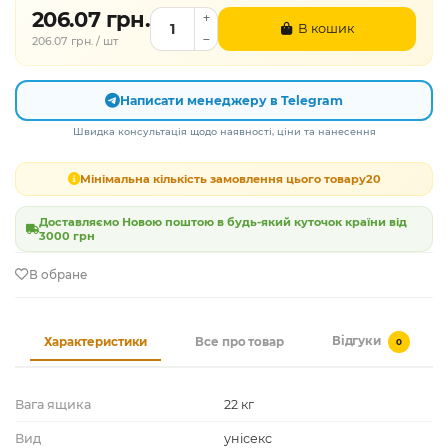
206.07 грн.
В кошик
206.07 грн. / шт
Написати менеджеру в Telegram
Швидка консультація щодо наявності, ціни та нанесення
Мінімальна кількість замовлення цього товару
20
Доставляємо Новою поштою в будь-який куточок країни від
3000 грн
В обране
Відгуки
Характеристики
Все про товар
0
Вага ящика
22 кг
Вид
унісекс