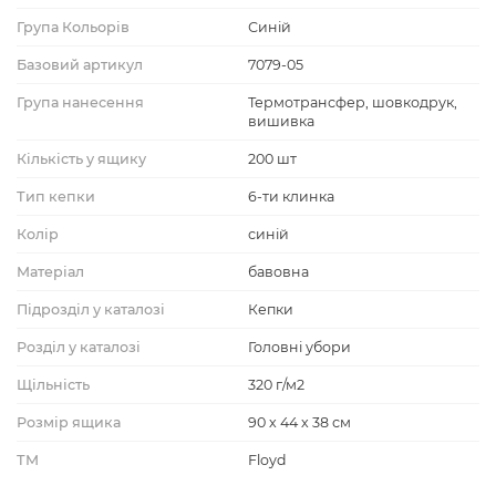
Група Кольорів
Синій
Базовий артикул
7079-05
Група нанесення
Термотрансфер, шовкодрук,
вишивка
Кількість у ящику
200 шт
Тип кепки
6-ти клинка
Колір
синій
Матеріал
бавовна
Підрозділ у каталозі
Кепки
Розділ у каталозі
Головні убори
Щільність
320 г/м2
Розмір ящика
90 х 44 х 38 см
ТМ
Floyd