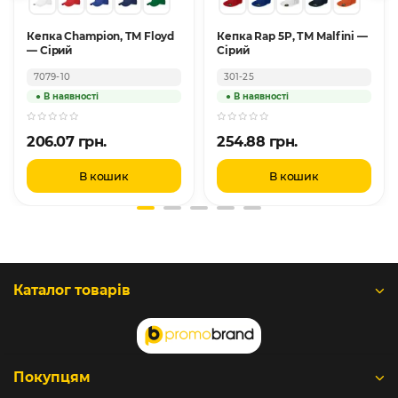
Кепка Champion, TM Floyd
Кепка Rap 5P, ТМ Malfini —
— Сірий
Сірий
7079-10
301-25
206.07 грн.
254.88 грн.
В кошик
В кошик
Каталог товарів
Покупцям