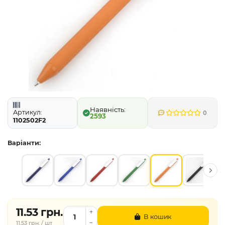
Артикул:
0
2593
1102502F2
Варіанти:
11.53 грн.
В кошик
11.53 грн. / шт