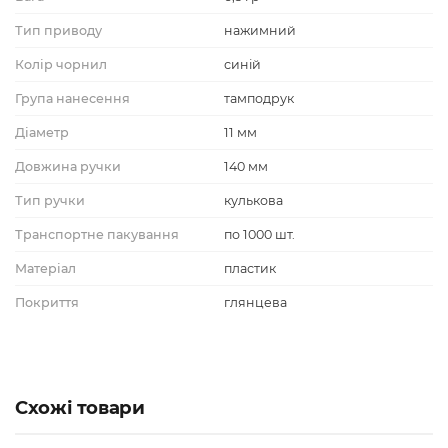
Тип приводу
нажимний
Колір чорнил
синій
Група нанесення
тамподрук
Діаметр
11 мм
Довжина ручки
140 мм
Тип ручки
кулькова
Транспортне пакування
по 1000 шт.
Матеріал
пластик
Покриття
глянцева
Схожі товари