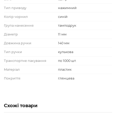
Тип приводу
нажимний
Колір чорнил
синій
Група нанесення
тамподрук
Діаметр
11 мм
Довжина ручки
140 мм
Тип ручки
кулькова
Транспортне пакування
по 1000 шт.
Матеріал
пластик
Покриття
глянцева
Схожі товари