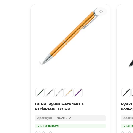
IDZI з
чорними
DUNA, Ручка металева з
Ручка
насічками, 137 мм
кольо
11N02B2F2T