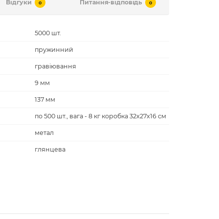
Відгуки
Питання-відповідь
0
0
5000 шт.
пружинний
гравіювання
9 мм
137 мм
по 500 шт., вага - 8 кг коробка 32x27x16 см
метал
глянцева