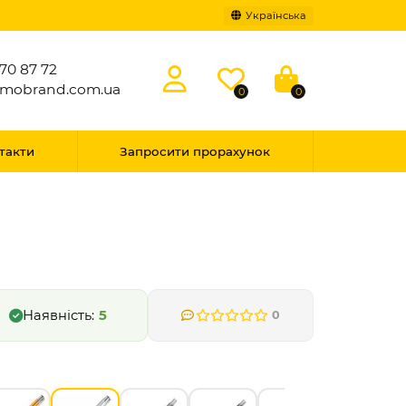
Українська
70 87 72
omobrand.com.ua
0
0
такти
Запросити прорахунок
5
0