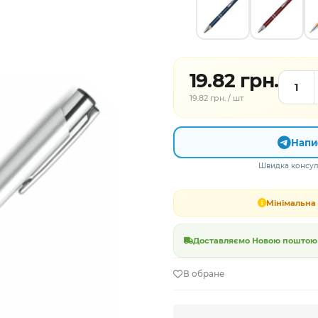
19.82 грн.
19.82 грн. / шт
Напи
Швидка консуль
Мінімальна 
Доставляємо Новою поштою в
В обране