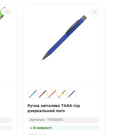
Ручка металева TARA під
GLORIA, 
дзеркальний лого
колір рож
11N15B6F2