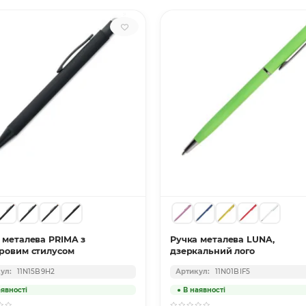
 металева PRIMA з
Ручка металева LUNA,
ровим стилусом
дзеркальний лого
11N15B9H2
11N01BIF5