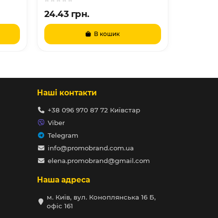
24.43 грн.
37.33 г
В кошик
Н
Наші контакти
+38 096 970 87 72 Київстар
Viber
Telegram
info@promobrand.com.ua
elena.promobrand@gmail.com
Наша адреса
м. Київ, вул. Коноплянська 16 Б,
офіс 161