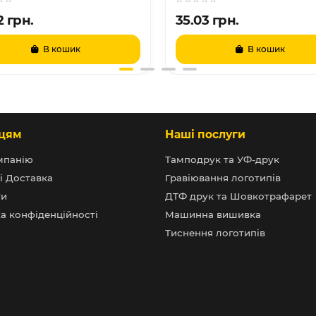
2 грн.
35.03 грн.
В кошик
В кошик
цям
Наші послуги
мпанію
Тамподрук та УФ-друк
і Доставка
Гравіювання логотипів
ти
ДТФ друк та Шовкотрафарет
а конфіденційності
Машинна вишивка
Тиснення логотипів