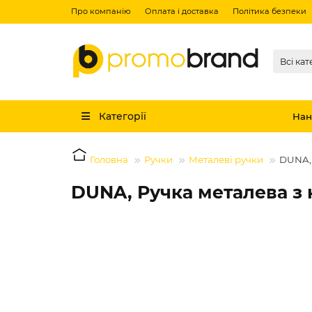
Про компанію
Оплата і доставка
Політика безпеки
Всі кат
Категорії
Нан
Головна
Ручки
Металеві ручки
DUNA, 
DUNA, Ручка металева з 