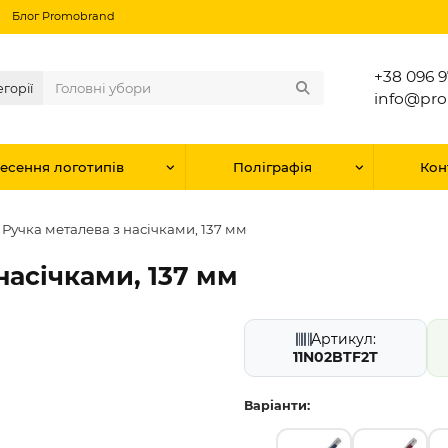
Блог Promobrand
+38 096 9
егорії
info@pr
есення логотипів
Поліграфія
Кон
Ручка металева з насічками, 137 мм
насічками, 137 мм
Артикул:
11N02BTF2T
Варіанти: