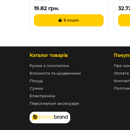
19.82 грн.
32.7
В кошик
Каталог товарів
Покуп
Ручки з логотипом
Про ко
Блокноти та щоденники
Оплата 
Посуд
Контак
Сумки
Політик
Електроніка
Персональні аксесуари