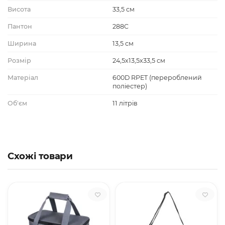
Висота
33,5 см
Пантон
288C
Ширина
13,5 см
Розмір
24,5х13,5х33,5 см
Матеріал
600D RPET (перероблений
поліестер)
Об'єм
11 літрів
Схожі товари