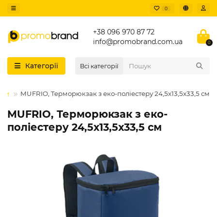
0
+38 096 970 87 72
info@promobrand.com.ua
0
Категорії
Всі категорії
мки
MUFRIO, Терморюкзак з еко-поліестеру 24,5х13,5х33,5 см
MUFRIO, Терморюкзак з еко-
поліестеру 24,5х13,5х33,5 см