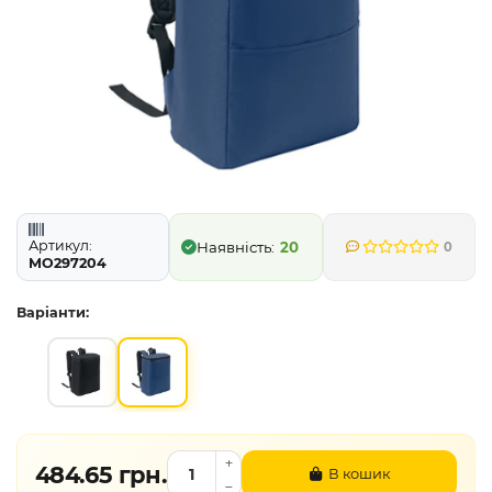
Артикул:
20
0
MO297204
Варіанти:
484.65 грн.
В кошик