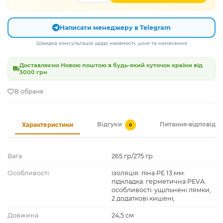
Написати менеджеру в Telegram
Швидка консультація щодо наявності, ціни та нанесення
Доставляємо Новою поштою в будь-який куточок країни від
3000 грн
В обране
Відгуки
Питання-відповідь
Характеристики
0
Вага
265 гр/275 гр
Особливості
ізоляція: піна PE 13 мм.
підкладка: герметична PEVA.
особливості: ущільнені лямки,
2 додаткові кишені;
Довжина
24,5 см