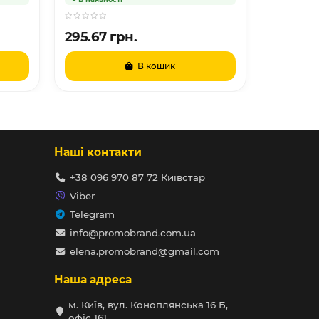
295.67 грн.
368.87 
В кошик
Наші контакти
+38 096 970 87 72 Київстар
Viber
Telegram
info@promobrand.com.ua
elena.promobrand@gmail.com
Наша адреса
м. Київ, вул. Коноплянська 16 Б,
офіс 161