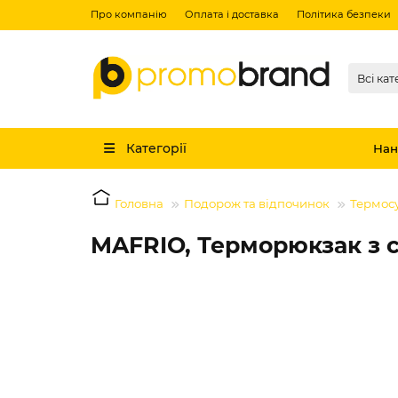
Про компанію
Оплата і доставка
Політика безпеки
Всі кат
Категорії
Нан
Головна
Подорож та відпочинок
Термос
MAFRIO, Терморюкзак з с