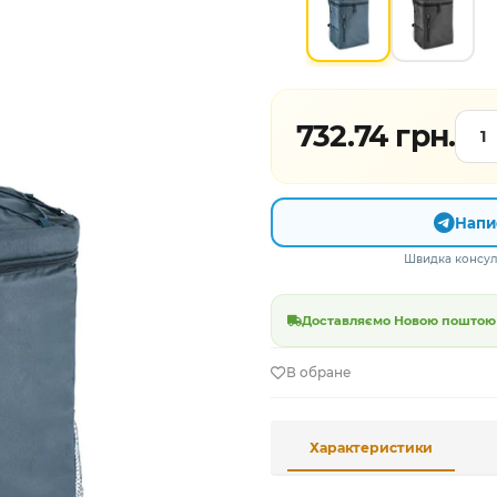
732.74 грн.
Напи
Швидка консуль
Доставляємо Новою поштою в
В обране
Характеристики