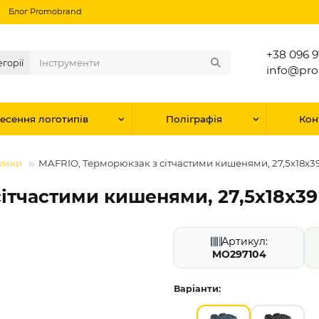
Блог Promobrand
+38 096 9
егорії
info@pr
есення логотипів
Поліграфія
Кон
умки
MAFRIO, Терморюкзак з сітчастими кишенями, 27,5х18х39 
ітчастими кишенями, 27,5х18х39 
Артикул:
MO297104
Варіанти: