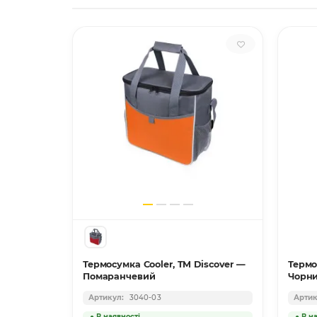
0D (37 л),
Термосумка Cooler, TM Discover —
Термо
Помаранчевий
Чорн
3040-03