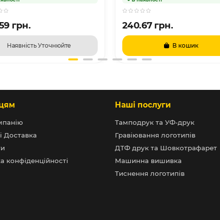
59 грн.
240.67 грн.
Наявність Уточнюйте
В кошик
цям
Наші послуги
мпанію
Тамподрук та УФ-друк
і Доставка
Гравіювання логотипів
ти
ДТФ друк та Шовкотрафарет
а конфіденційності
Машинна вишивка
Тиснення логотипів