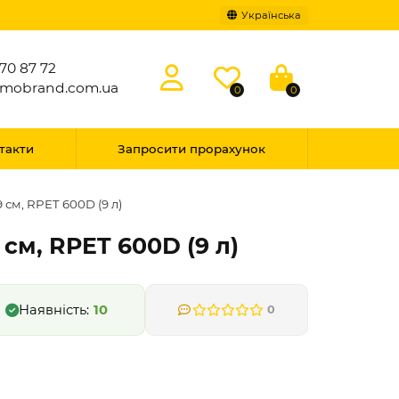
Українська
70 87 72
omobrand.com.ua
0
0
такти
Запросити прорахунок
см, RPET 600D (9 л)
см, RPET 600D (9 л)
10
0