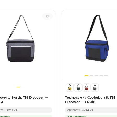
сумка North, TM Discover —
Термосумка Coolerbag S, TM
ий
Discover — Синій
3041-08
3052-05