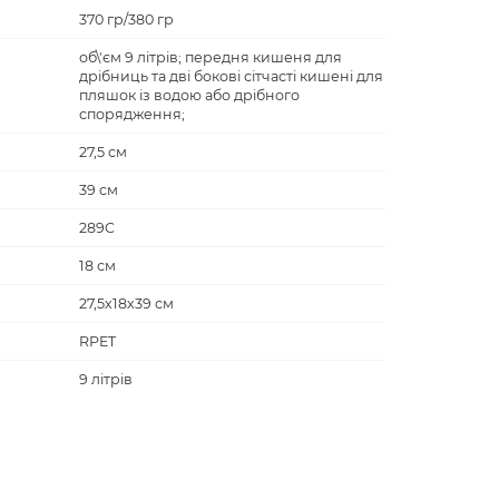
370 гр/380 гр
об\'єм 9 літрів; передня кишеня для
дрібниць та дві бокові сітчасті кишені для
пляшок із водою або дрібного
спорядження;
27,5 см
39 см
289C
18 см
27,5х18х39 см
RPET
9 літрів