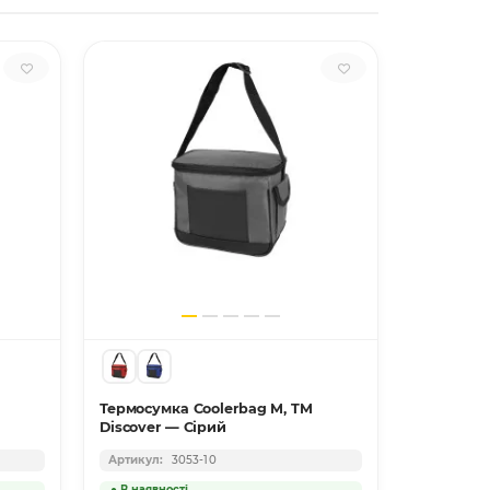
Термосумка Coolerbag M, TM
Термосумк
Discover — Сірий
Discover 
3053-10