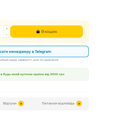
В кошик
сати менеджеру в Telegram
тація щодо наявності, ціни та нанесення
 будь-який куточок країни від
3000 грн
Відгуки
Питання-відповідь
0
0