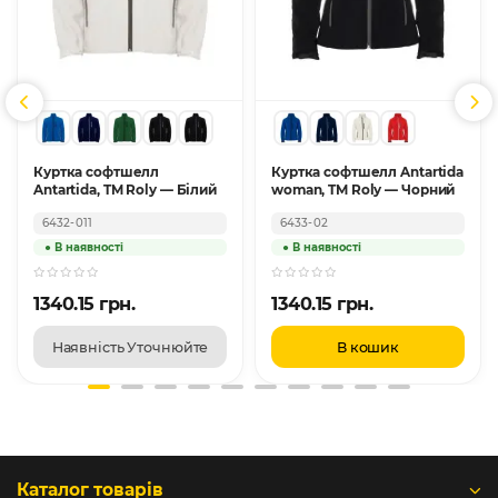
Куртка софтшелл
Куртка софтшелл Antartida
Antartida, TM Roly — Білий
woman, TM Roly — Чорний
6432-011
6433-02
1340.15 грн.
1340.15 грн.
Наявність Уточнюйте
В кошик
Каталог товарів