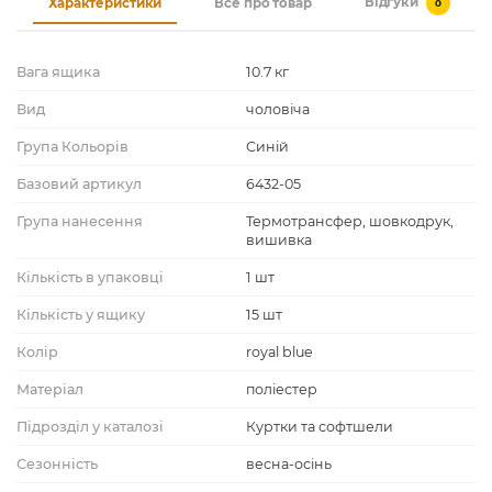
Відгуки
Характеристики
Все про товар
0
Вага ящика
10.7 кг
Вид
чоловіча
Група Кольорів
Синій
Базовий артикул
6432-05
Група нанесення
Термотрансфер, шовкодрук,
вишивка
Кількість в упаковці
1 шт
Кількість у ящику
15 шт
Колір
royal blue
Матеріал
поліестер
Підрозділ у каталозі
Куртки та софтшели
Сезонність
весна-осінь