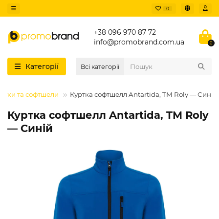
0
+38 096 970 87 72
info@promobrand.com.ua
0
Категорії
Всі категорії
ртки та софтшели
Куртка софтшелл Antartida, TM Roly — Синій
Куртка софтшелл Antartida, TM Roly
— Синій