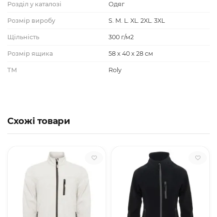
Розділ у каталозі
Одяг
Розмір виробу
S. M. L. XL. 2XL. 3XL
Щільність
300 г/м2
Розмір ящика
58 х 40 х 28 см
ТМ
Roly
Схожі товари