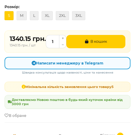
Розмір:
S
M
L
XL
2XL
3XL
1340.15 грн.
В кошик
1340.15 грн. / шт
Написати менеджеру в Telegram
Швидка консультація щодо наявності, ціни та нанесення
Мінімальна кількість замовлення цього товару
5
Доставляємо Новою поштою в будь-який куточок країни від
3000 грн
В обране