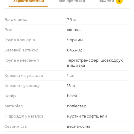
Відгуки
Характеристики
Все про товар
0
Вага ящика
7.5 кг
Вид
жіноча
Група Кольорів
Чорний
Базовий артикул
6433-02
Група нанесення
Термотрансфер, шовкодрук,
вишивка
Кількість в упаковці
1 шт
Кількість у ящику
15 шт
Колір
black
Матеріал
поліестер
Підрозділ у каталозі
Куртки та софтшели
Сезонність
весна-осінь