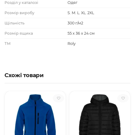
Розділ у каталозі
Одяг
Розмір виробу
S. M. L. XL. 2XL
Щільність
300 г/м2
Розмір ящика
55 х 36 х 24 см
ТМ
Roly
Схожі товари