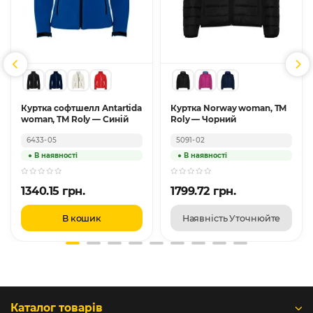
Куртка софтшелл Antartida
Куртка Norway woman, TM
woman, TM Roly — Синій
Roly — Чорний
6433-05
5091-02
1340.15 грн.
1799.72 грн.
В кошик
Наявність Уточнюйте
Каталог товарів