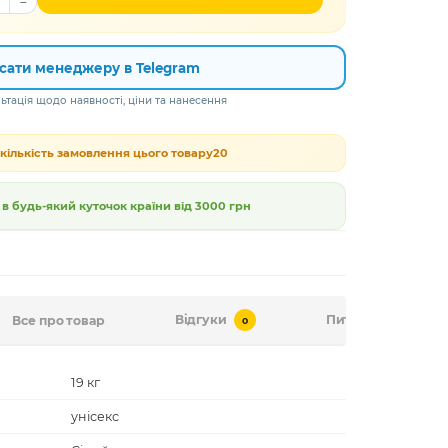
сати менеджеру в Telegram
тація щодо наявності, ціни та нанесення
кількість замовлення цього товару
20
 будь-який куточок країни від
3000 грн
Відгуки
Питання-відповід
Все про товар
0
19 кг
унісекс