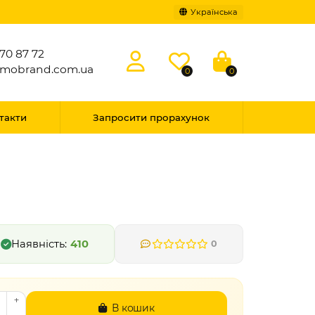
Українська
70 87 72
omobrand.com.ua
0
0
такти
Запросити прорахунок
410
0
В кошик