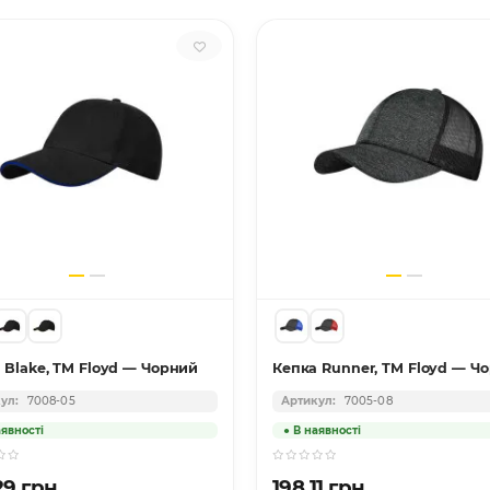
 Blake, TM Floyd — Чорний
Кепка Runner, TM Floyd — Ч
7008-05
7005-08
29 грн.
198.11 грн.