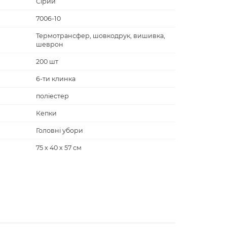
Сірий
7006-10
Термотрансфер, шовкодрук, вишивка,
шеврон
200 шт
6-ти клинка
поліестер
Кепки
Головні убори
75 х 40 х 57 см
Floyd