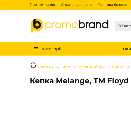
Про компанію
Оплата і доставка
Політика безпеки
Всі кат
Категорії
Нан
Головна
Одяг
Головні убори
Кепки
Кепка Melange, TM Floyd