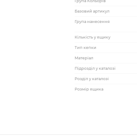
Група Кольорів
Базовий артикул
Група нанесення
Кількість у ящику
Тип кепки
Матеріал
Підрозділ у каталозі
Розділ у каталозі
Розмір ящика
ТМ