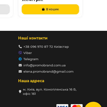
В кошик
Наші контакти
+38 096 970 87 72 Київстар
Viber
Telegram
info@promobrand.com.ua
elena.promobrand@gmail.com
Наша адреса
м. Київ, вул. Коноплянська 16 Б,
офіс 161