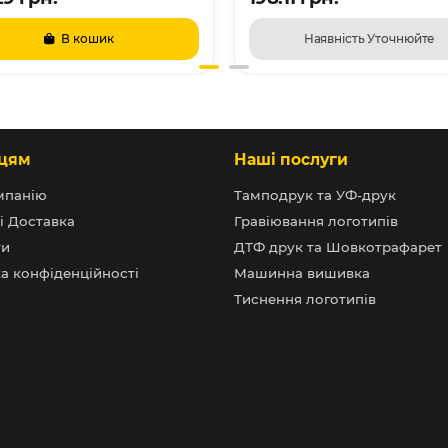
В кошик
Наявність Уточнюйте
цям
Наші послуги
мпанію
Тамподрук та УФ-друк
і Доставка
Гравіювання логотипів
ти
ДТФ друк та Шовкотрафарет
а конфіденційності
Машинна вишивка
Тиснення логотипів