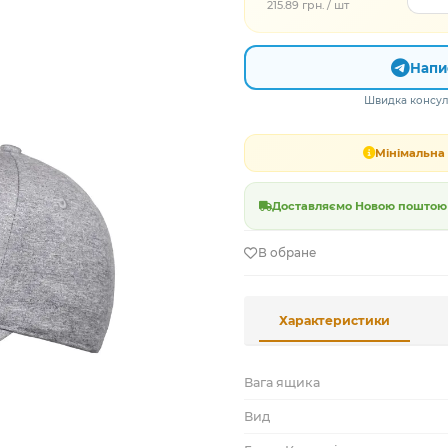
215.89 грн. / шт
Напи
Швидка консуль
Мінімальна 
Доставляємо Новою поштою в
В обране
Характеристики
Вага ящика
Вид