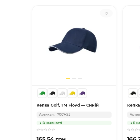
 — Білий
Кепка Golf, TM Floyd — Синій
Кепка
7007-55
165.54 грн.
166.