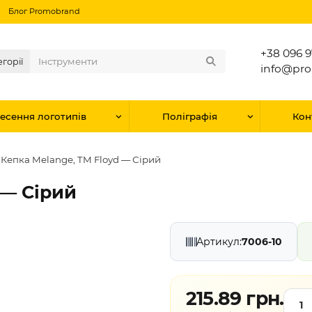
Блог Promobrand
+38 096 9
егорії
info@pr
есення логотипів
Поліграфія
Кон
Кепка Melange, TM Floyd — Сірий
 — Сірий
Артикул:
7006-10
215.89 грн.