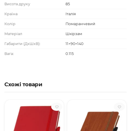
Висота друку
85
Країна
Італія
Колір
Помаранчевий
Матеріал
Шкірзам
Габарити (ДхШхВ):
11×90×140
Вага:
0.115
Схожі товари