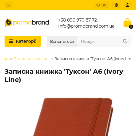
0
+38 096 970 87 72
info@promobrand.com.ua
0
Категорії
Всі категорії
ики
Записні книжки
Записна книжка 'Туксон' А6 (Ivory Line)
Записна книжка 'Туксон' А6 (Ivory
Line)