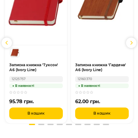
Записна книжка 'Туксон'
Записна книжка 'Гардена'
А6 (Ivory Line)
А6 (Ivory Line)
12125757
12160370
95.78 грн.
62.00 грн.
В кошик
В кошик