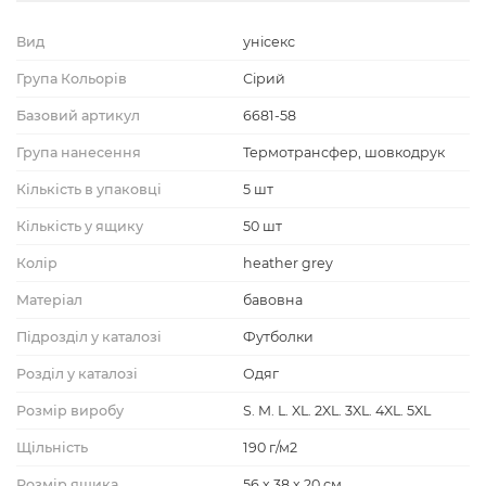
Вид
унісекс
Група Кольорів
Сірий
Базовий артикул
6681-58
Група нанесення
Термотрансфер, шовкодрук
Кількість в упаковці
5 шт
Кількість у ящику
50 шт
Колір
heather grey
Матеріал
бавовна
Підрозділ у каталозі
Футболки
Розділ у каталозі
Одяг
Розмір виробу
S. M. L. XL. 2XL. 3XL. 4XL. 5XL
Щільність
190 г/м2
Розмір ящика
56 х 38 х 20 см