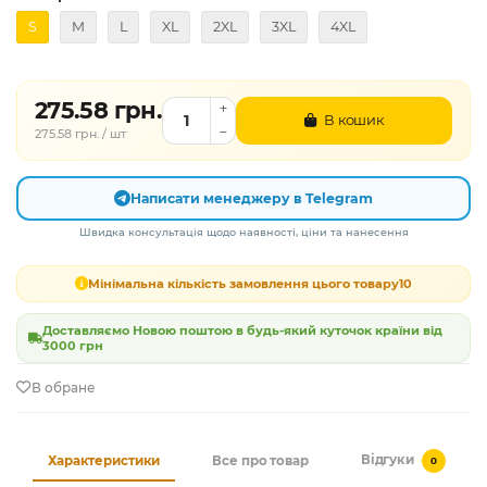
S
M
L
XL
2XL
3XL
4XL
275.58 грн.
В кошик
275.58 грн. / шт
Написати менеджеру в Telegram
Швидка консультація щодо наявності, ціни та нанесення
Мінімальна кількість замовлення цього товару
10
Доставляємо Новою поштою в будь-який куточок країни від
3000 грн
В обране
Відгуки
Характеристики
Все про товар
0