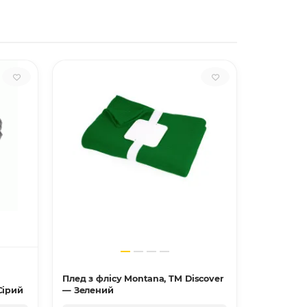
Плед з флісу Montana, TM Discover
Плед Furr
Сірий
— Зелений
Червони