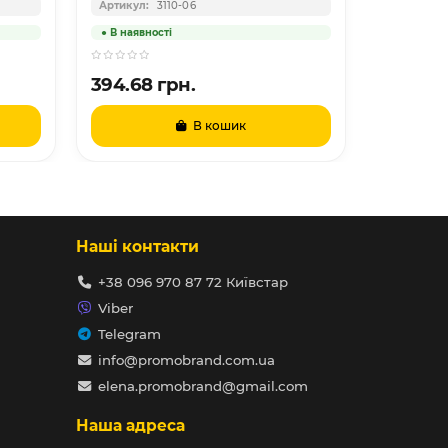
3110-06
394.68 грн.
486.17 
В кошик
Наші контакти
+38 096 970 87 72 Київстар
Viber
Telegram
info@promobrand.com.ua
elena.promobrand@gmail.com
Наша адреса