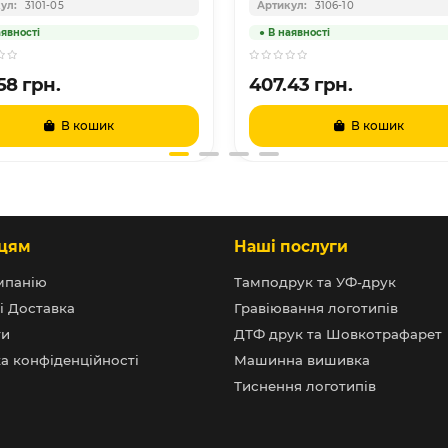
3101-05
3106-10
58 грн.
407.43 грн.
В кошик
В кошик
цям
Наші послуги
мпанію
Тамподрук та УФ-друк
і Доставка
Гравіювання логотипів
ти
ДТФ друк та Шовкотрафарет
а конфіденційності
Машинна вишивка
Тиснення логотипів