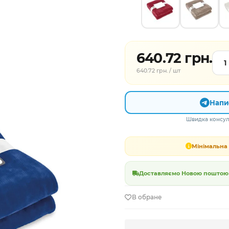
640.72 грн.
640.72 грн. / шт
Напи
Швидка консуль
Мінімальна 
Доставляємо Новою поштою в
В обране