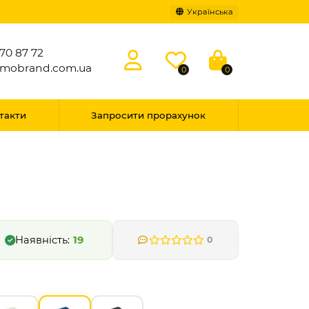
Українська
70 87 72
omobrand.com.ua
0
0
такти
Запросити прорахунок
19
0