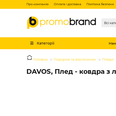
Про компанію
Оплата і доставка
Політика безпеки
Всі кат
Категорії
Нан
Головна
Подорож та відпочинок
Пледи
DAVOS, Плед - ковдра з л