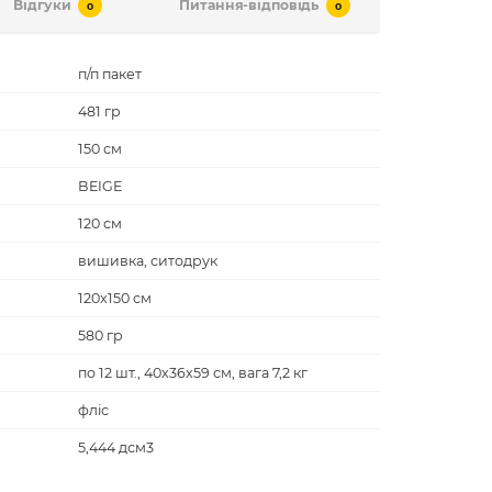
Відгуки
Питання-відповідь
0
0
п/п пакет
481 гр
150 см
BEIGE
120 см
вишивка, ситодрук
120x150 см
580 гр
по 12 шт., 40x36x59 см, вага 7,2 кг
фліс
5,444 дсм3