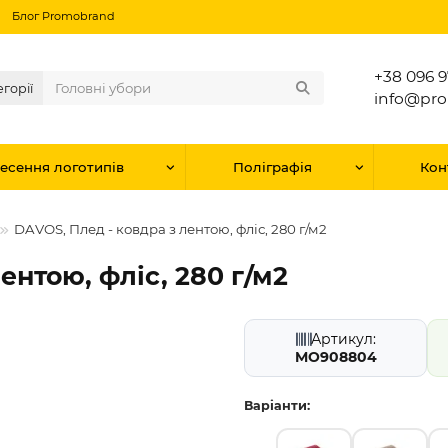
Блог Promobrand
+38 096 9
егорії
info@pr
есення логотипів
Поліграфія
Кон
DAVOS, Плед - ковдра з лентою, фліс, 280 г/м2
ентою, фліс, 280 г/м2
Артикул:
MO908804
Варіанти: