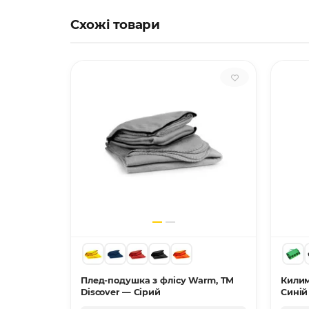
Схожі товари
y Basic'
Плед-подушка з флісу Warm, TM
Килим
Discover — Сірий
Синій