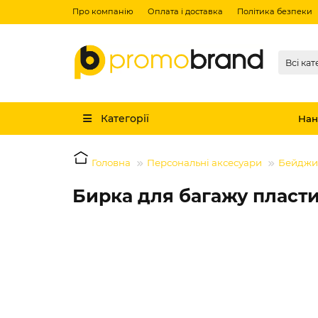
Про компанію
Оплата і доставка
Політика безпеки
Всі кат
Категорії
Нан
Головна
Персональні аксесуари
Бейджи
Бирка для багажу пласти