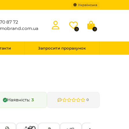
Українська
70 87 72
omobrand.com.ua
0
0
такти
Запросити прорахунок
3
0