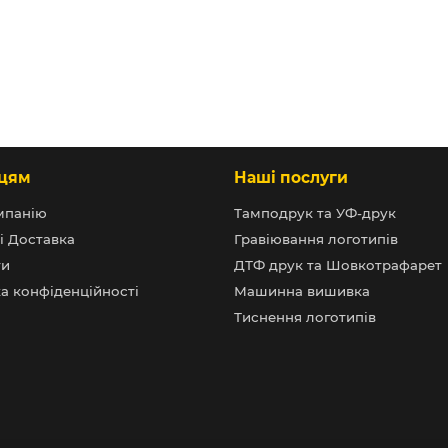
цям
Наші послуги
мпанію
Тамподрук та УФ-друк
і Доставка
Гравіювання логотипів
ти
ДТФ друк та Шовкотрафарет
а конфіденційності
Машинна вишивка
Тиснення логотипів