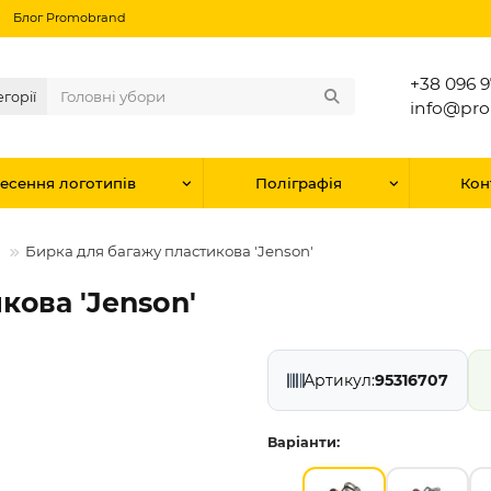
Блог Promobrand
+38 096 9
егорії
info@pr
есення логотипів
Поліграфія
Кон
Бирка для багажу пластикова 'Jenson'
кова 'Jenson'
Артикул:
95316707
Варіанти: