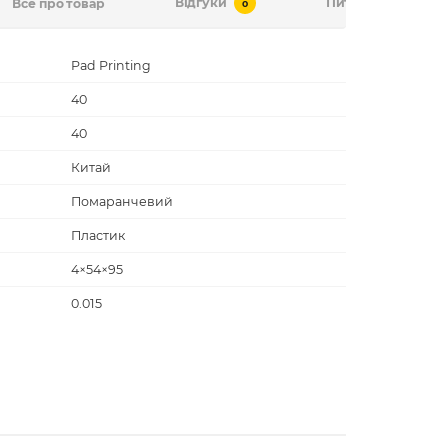
Відгуки
Питання-відповід
Все про товар
0
Pad Printing
40
40
Китай
Помаранчевий
Пластик
4×54×95
0.015