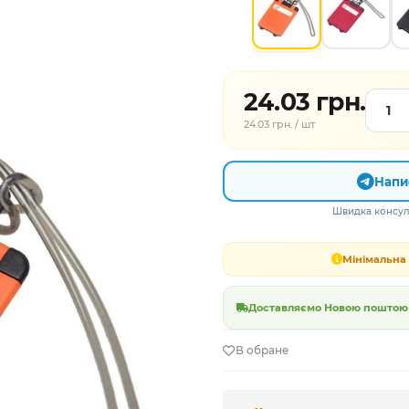
24.03 грн.
24.03 грн. / шт
Напи
Швидка консуль
Мінімальна 
Доставляємо Новою поштою в
В обране