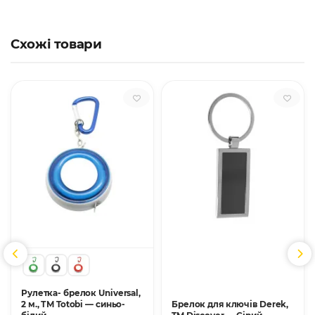
Схожі товари
Рулетка- брелок Universal,
2 м., ТМ Totobi — синьо-
Брелок для ключів Derek,