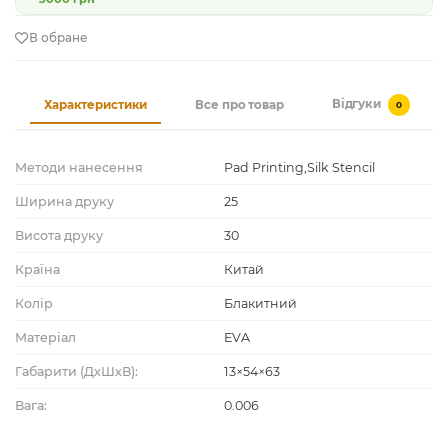
В обране
Відгуки
Характеристики
Все про товар
0
Методи нанесення
Pad Printing,Silk Stencil
Ширина друку
25
Висота друку
30
Країна
Китай
Колір
Блакитний
Матеріал
EVA
Габарити (ДхШхВ):
13×54×63
Вага:
0.006