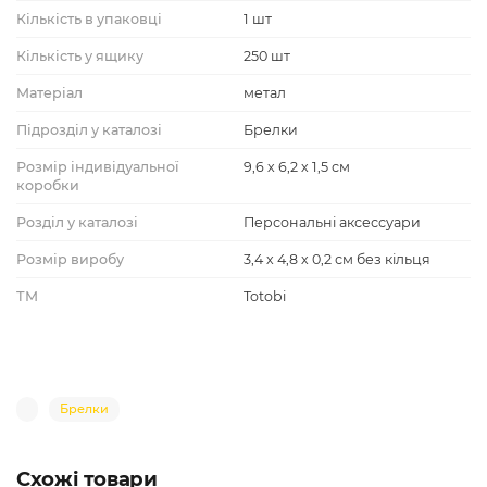
Кількість в упаковці
1 шт
Кількість у ящику
250 шт
Матеріал
метал
Підрозділ у каталозі
Брелки
Розмір індивідуальної
9,6 х 6,2 х 1,5 см
коробки
Розділ у каталозі
Персональні аксессуари
Розмір виробу
3,4 х 4,8 х 0,2 см без кільця
ТМ
Totobi
Брелки
Схожі товари