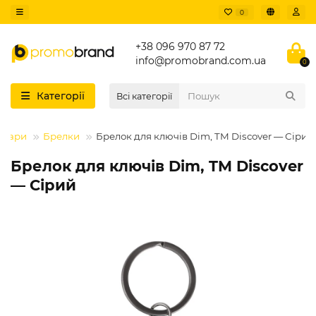
0
+38 096 970 87 72
info@promobrand.com.ua
0
Категорії
Всі категорії
суари
Брелки
Брелок для ключів Dim, TM Discover — Сірий
Брелок для ключів Dim, TM Discover
— Сірий