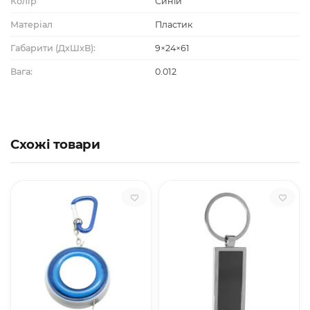
Колір
Синій
Матеріал
Пластик
Габарити (ДхШхВ):
9×24×61
Вага:
0.012
Схожі товари