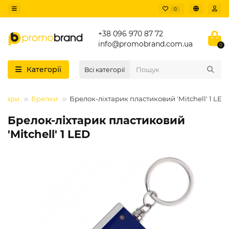
0
+38 096 970 87 72
info@promobrand.com.ua
0
Категорії
Всі категорії
суари
Брелки
Брелок-ліхтарик пластиковий 'Mitchell' 1 LED
Брелок-ліхтарик пластиковий
'Mitchell' 1 LED