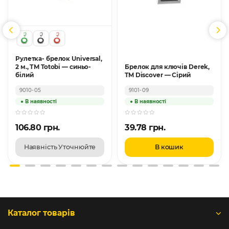
Рулетка- брелок Universal,
2 м., ТМ Totobi — синьо-
Брелок для ключів Derek,
білий
TM Discover — Сірий
9010-05
9101-09
106.80 грн.
39.78 грн.
Наявність Уточнюйте
В кошик
Каталог товарів