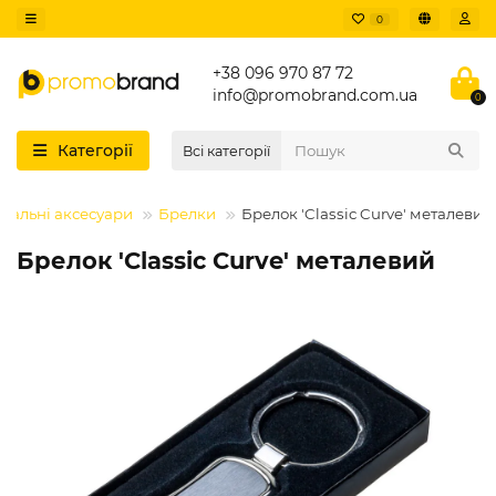
0
+38 096 970 87 72
info@promobrand.com.ua
0
Категорії
Всі категорії
нальні аксесуари
Брелки
Брелок 'Classic Curve' металевий
Брелок 'Classic Curve' металевий