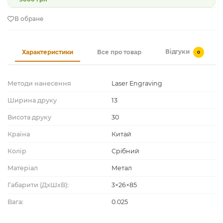
В обране
Відгуки
Характеристики
Все про товар
0
Методи нанесення
Laser Engraving
Ширина друку
13
Висота друку
30
Країна
Китай
Колір
Срібний
Матеріал
Метал
Габарити (ДхШхВ):
3×26×85
Вага:
0.025