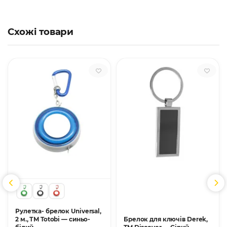
Схожі товари
Рулетка- брелок Universal,
2 м., ТМ Totobi — синьо-
Брелок для ключів Derek,