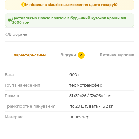
Мінімальна кількість замовлення цього товару
10
Доставляємо Новою поштою в будь-який куточок країни від
3000 грн
В обране
Відгуки
Питання-відповідь
Характеристики
0
Вага
600 г
Група нанесення
термотрансфер
Розмір
51x32x26 / 32x26x4 см
Транспортне пакування
по 20 шт., вага - 15,2 кг
Матеріал
поліестер