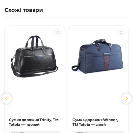
Схожі товари
Сумка дорожня Trinity, ТМ
Сумка дорожня Winner,
Totobi — чорний
ТМ Totobi — синій