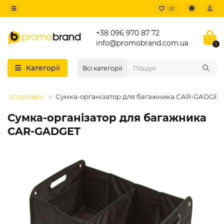
0
+38 096 970 87 72
info@promobrand.com.ua
0
Категорії
Всі категорії
та спортивні
Сумка-організатор для багажника CAR-GADGET
Сумка-організатор для багажника
CAR-GADGET