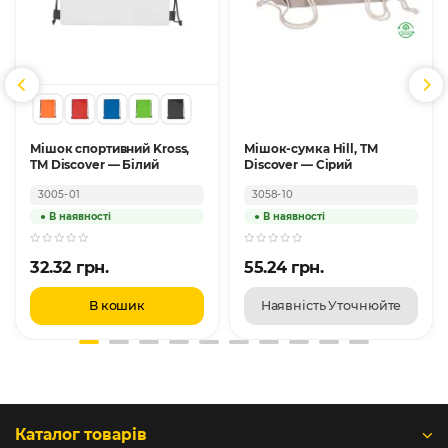
Мішок спортивний Kross,
Мішок-сумка Hill, TM
TM Discover — Білий
Discover — Сірий
3005-01
3058-10
32.32 грн.
55.24 грн.
В кошик
Наявність Уточнюйте
Каталог товарів