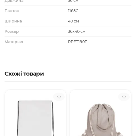
Довжина
36 см
Пантон
1185C
Ширина
40 см
Розмір
36х40 см
Матеріал
RPET190T
Схожі товари