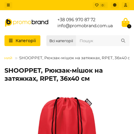
0
+38 096 970 87 72
info@promobrand.com.ua
0
Категорії
Всі категорії
тивний
SHOOPPET, Рюкзак-мішок на затяжках, RPET, 36х40 см
SHOOPPET, Рюкзак-мішок на
затяжках, RPET, 36х40 см