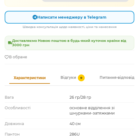
Написати менеджеру в Telegram
Швидка консультація щодо наявності, ціни та нанесення
Доставляємо Новою поштою в будь-який куточок країни від
3000 грн
В обране
Відгуки
Питання-відповідь
Характеристики
0
Вага
26 гр/28 гр
Особливості
основне відділення зі
шнурками-затяжками
Довжина
40 см
Пантон
286U