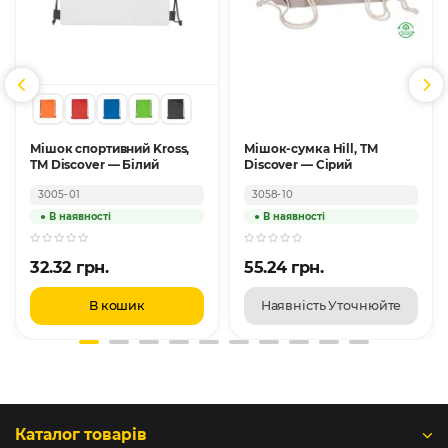
Мішок спортивний Kross,
Мішок-сумка Hill, TM
TM Discover — Білий
Discover — Сірий
3005-01
3058-10
32.32 грн.
55.24 грн.
В кошик
Наявність Уточнюйте
Каталог товарів