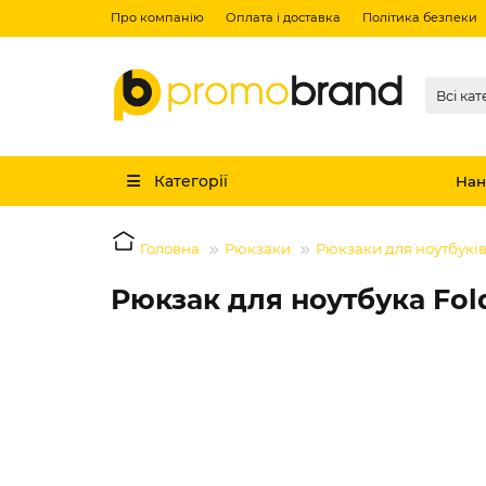
Про компанію
Оплата і доставка
Політика безпеки
Всі кат
Категорії
Нан
Головна
Рюкзаки
Рюкзаки для ноутбукі
Рюкзак для ноутбука Fol