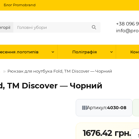
Блог Promobrand
+38 096 9
егорії
info@pr
есення логотипів
Поліграфія
Кон
в
Рюкзак для ноутбука Fold, ТМ Discover — Чорний
d, ТМ Discover — Чорний
Артикул:
4030-08
1676.42 грн.