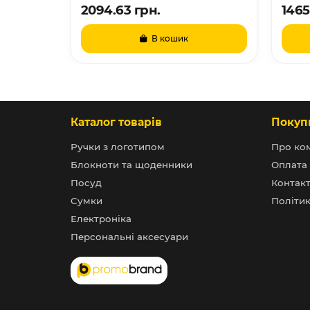
2094.63 грн.
1465
В кошик
Каталог товарів
Покуп
Ручки з логотипом
Про ко
Блокноти та щоденники
Оплата 
Посуд
Контак
Сумки
Політик
Електроніка
Персональні аксесуари