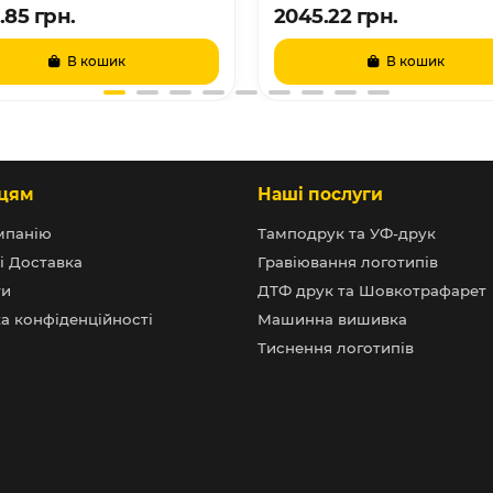
.85 грн.
2045.22 грн.
В кошик
В кошик
цям
Наші послуги
мпанію
Тамподрук та УФ-друк
і Доставка
Гравіювання логотипів
ти
ДТФ друк та Шовкотрафарет
а конфіденційності
Машинна вишивка
Тиснення логотипів