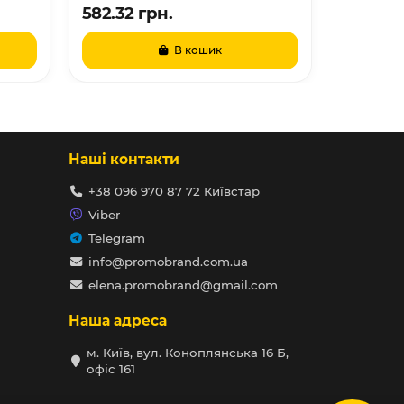
582.32 грн.
1977.33
В кошик
Наші контакти
+38 096 970 87 72 Київстар
Viber
Telegram
info@promobrand.com.ua
elena.promobrand@gmail.com
Наша адреса
м. Київ, вул. Коноплянська 16 Б,
офіс 161