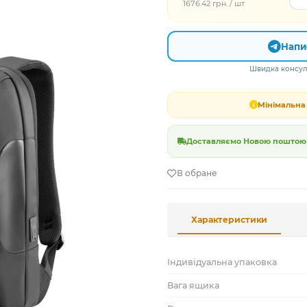
1676.42 грн. / шт
Напи
Швидка консуль
Мінімальна 
Доставляємо Новою поштою в
В обране
Характеристики
Індивідуальна упаковка
Вага ящика