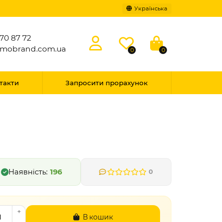
Українська
70 87 72
omobrand.com.ua
0
0
такти
Запросити прорахунок
196
0
В кошик