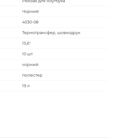
Рюкзак для ноутбука
Чорний
4030-08
Термотрансфер, шовкодрук
15,6"
10 шт
чорний
поліестер
19 л
Рюкзаки
Сумки
44 х 30 х14 см
62 х 37 х 48 см
Discover