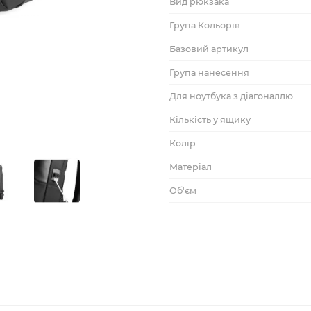
Вид рюкзака
Група Кольорів
Базовий артикул
Група нанесення
Для ноутбука з діагоналлю
Кількість у ящику
Колір
Матеріал
Об'єм
Підрозділ у каталозі
Розділ у каталозі
Розмір виробу
Розмір ящика
ТМ