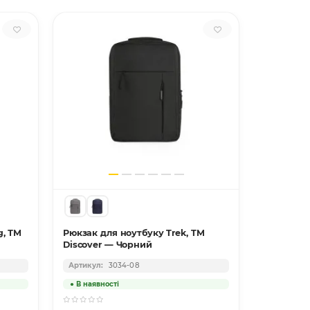
g, ТМ
Рюкзак для ноутбуку Trek, TM
Рюкзак дл
Discover — Чорний
Discover
3034-08