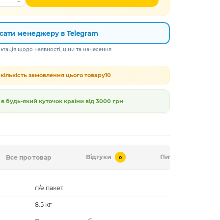
сати менеджеру в Telegram
тація щодо наявності, ціни та нанесення
кількість замовлення цього товару
10
 будь-який куточок країни від
3000 грн
Відгуки
Питання-відповід
Все про товар
0
п/е пакет
8.5 кг