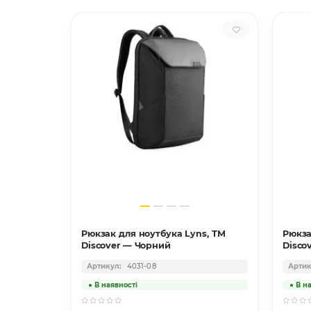
ука з
Рюкзак для ноутбука Lyns, ТМ
Рюкза
Discover — Чорний
Disco
4031-08