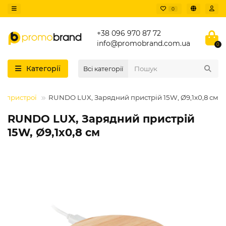
0
+38 096 970 87 72
info@promobrand.com.ua
0
Категорії
Всі категорії
і пристрої
RUNDO LUX, Зарядний пристрій 15W, Ø9,1x0,8 см
RUNDO LUX, Зарядний пристрій
15W, Ø9,1x0,8 см