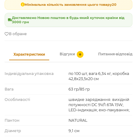
Мінімальна кількість замовлення цього товару
20
Доставляємо Новою поштою в будь-який куточок країни від
3000 грн
В обране
Відгуки
Питання-відповідь
Характеристики
0
Індивідуальна упаковка
по 100 шт, вага 6,34 кг, коробка
42,8x23,5x20 см
Вага
63 гр/85 гр
Особливості
швидке заряджання: вихідній
потужності DC 9V/1.67A 15W;
LED-індикація; еко-пакування;
Пантон
NATURAL
Діаметр
9,1 см