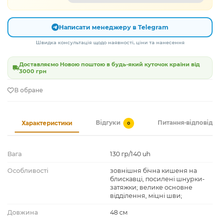
Написати менеджеру в Telegram
Швидка консультація щодо наявності, ціни та нанесення
Доставляємо Новою поштою в будь-який куточок країни від
3000 грн
В обране
Відгуки
Питання-відповідь
Характеристики
0
Вага
130 гр/140 uh
Особливості
зовнішня бічна кишеня на
блискавці, посилені шнурки-
затяжки; велике основне
відділення, міцні шви;
Довжина
48 см