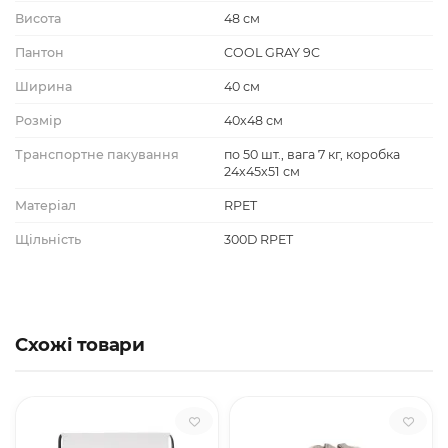
Висота
48 см
Пантон
COOL GRAY 9C
Ширина
40 см
Розмір
40х48 см
Транспортне пакування
по 50 шт., вага 7 кг, коробка
24х45х51 см
Матеріал
RPET
Щільність
300D RPET
Схожі товари