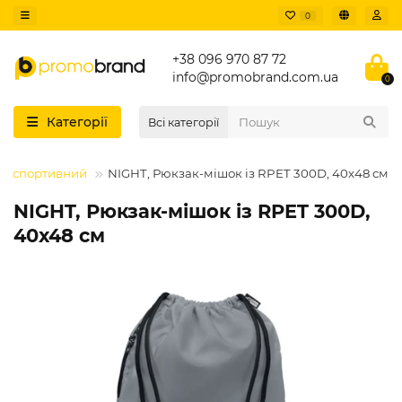
0
+38 096 970 87 72
info@promobrand.com.ua
0
Категорії
Всі категорії
к спортивний
NIGHT, Рюкзак-мішок із RPET 300D, 40х48 см
NIGHT, Рюкзак-мішок із RPET 300D,
40х48 см