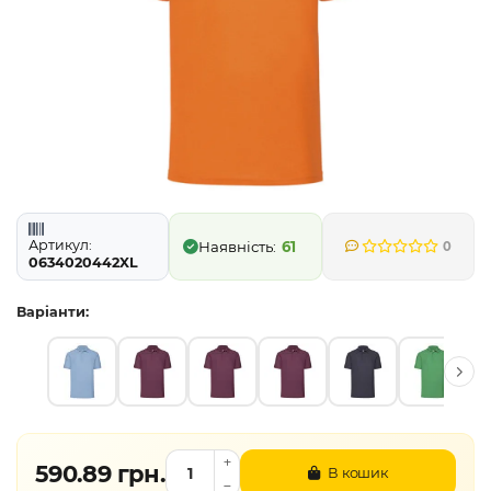
Артикул:
61
0
0634020442XL
Варіанти:
590.89 грн.
В кошик