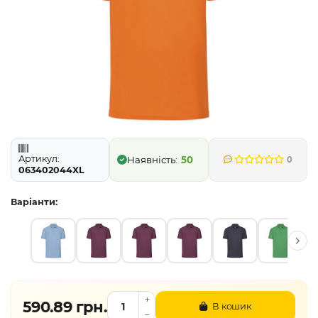
Артикул:
50
0
063402044XL
Варіанти:
590.89 грн.
В кошик