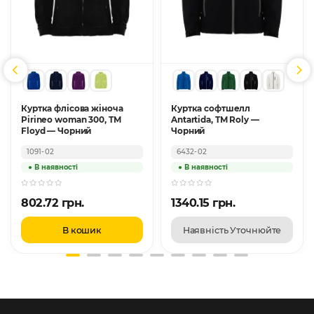
Куртка флісова жіноча
Куртка софтшелл
Pirineo woman 300, TM
Antartida, TM Roly —
Floyd — Чорний
Чорний
1091-02
6432-02
802.72 грн.
1340.15 грн.
В кошик
Наявність Уточнюйте