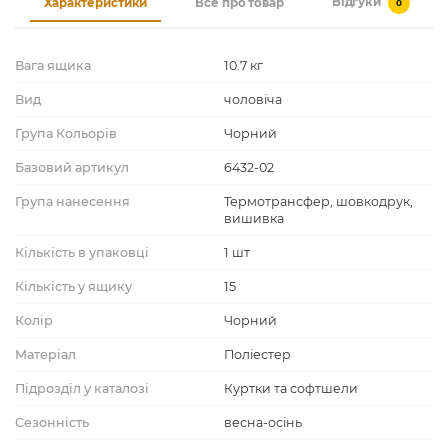
Відгуки
Характеристики
Все про товар
0
Вага ящика
10.7 кг
Вид
чоловіча
Група Кольорів
Чорний
Базовий артикул
6432-02
Група нанесення
Термотрансфер, шовкодрук,
вишивка
Кількість в упаковці
1 шт
Кількість у ящику
15
Колір
Чорний
Матеріал
Поліестер
Підрозділ у каталозі
Куртки та софтшели
Сезонність
весна-осінь