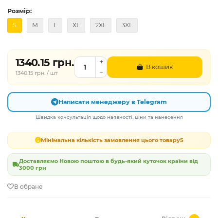
Розмір:
S
M
L
XL
2XL
3XL
1340.15 грн.
В кошик
1340.15 грн. / шт
Написати менеджеру в Telegram
Швидка консультація щодо наявності, ціни та нанесення
Мінімальна кількість замовлення цього товару
5
Доставляємо Новою поштою в будь-який куточок країни від
3000 грн
В обране