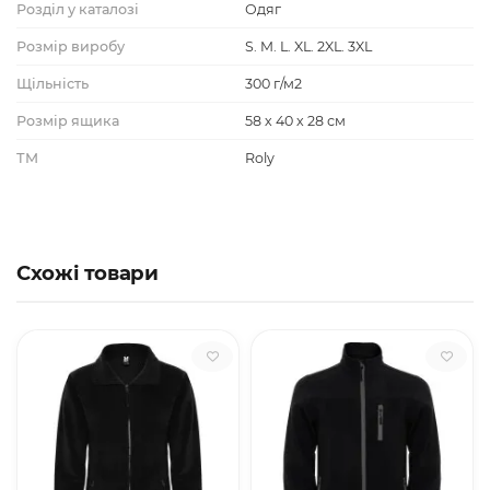
Розділ у каталозі
Одяг
Розмір виробу
S. M. L. XL. 2XL. 3XL
Щільність
300 г/м2
Розмір ящика
58 х 40 х 28 см
ТМ
Roly
Схожі товари