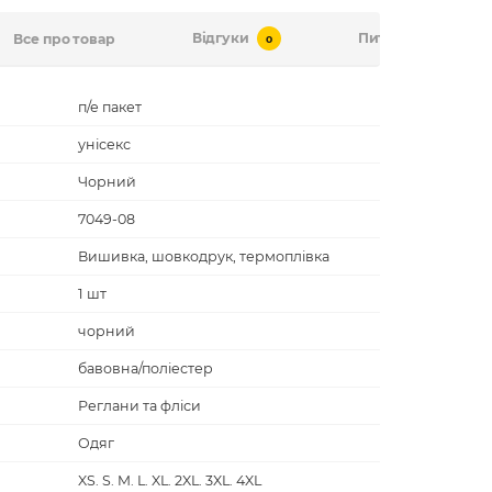
Відгуки
Питання-відповід
Все про товар
0
п/е пакет
унісекс
Чорний
7049-08
Вишивка, шовкодрук, термоплівка
1 шт
чорний
бавовна/поліестер
Реглани та фліси
Одяг
XS. S. M. L. XL. 2XL. 3XL. 4XL