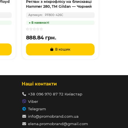
Floyd
Реглан з мікрофлісу на блискавці
жіночий 
Hammer 280, TM Gildan — Чорний
Чорний
PF800-426C
888.84 грн.
888.84 
В кошик
Наші контакти
+38 096 970 87 72 Київстар
Viber
Telegram
info@promobrand.com.ua
elena.promobrand@gmail.com