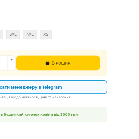
3XL
4XL
XS
В кошик
сати менеджеру в Telegram
тація щодо наявності, ціни та нанесення
 будь-який куточок країни від
3000 грн