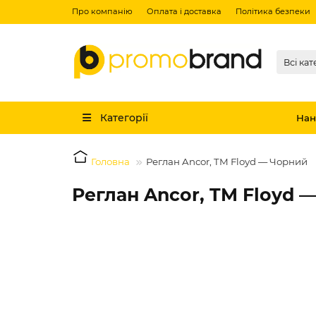
Про компанію
Оплата і доставка
Політика безпеки
Всі кат
Категорії
Нан
Головна
Реглан Ancor, TM Floyd — Чорний
Реглан Ancor, TM Floyd 