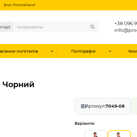
Блог Promobrand
+38 096 9
егорії
info@pr
есення логотипів
Поліграфія
Кон
— Чорний
Артикул:
7049-08
Варіанти: