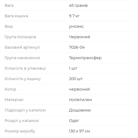
Вага
45 грамів
Вага ящика
9.7 кг
Вид
унісекс
Група Кольорів
Червоний
Базовий артикул
7026-04
Група нанесення
Термотрансфер
Кількість в упаковці
1 шт
Кількість у ящику
200 шт
Колір
червоний
Матеріал
поліетилен
Підрозділ у каталозі
Дощовики
Розділ у каталозі
Одяг
Розмір виробу
130 х 97 см