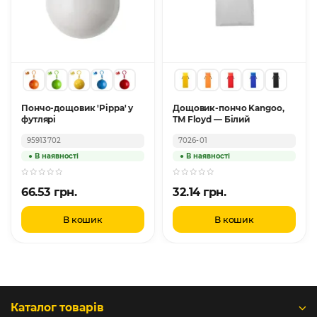
Пончо-дощовик 'Pippa' у
Дощовик-пончо Kangoo,
футлярі
TM Floyd — Білий
95913702
7026-01
66.53 грн.
32.14 грн.
В кошик
В кошик
Каталог товарів