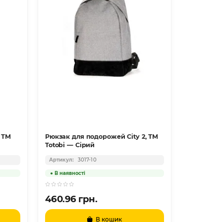
Рюкзак для подорожей City 2, ТМ
Рюкзак Co
Totobi — Сірий
Зелений
3017-10
460.96 грн.
204.50 
В кошик