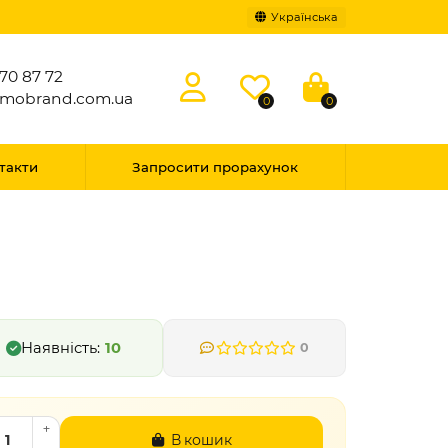
Українська
70 87 72
omobrand.com.ua
0
0
такти
Запросити прорахунок
10
0
В кошик