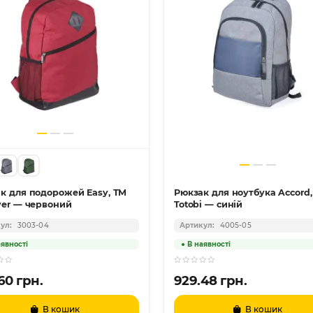
к для подорожей Easy, ТМ
Рюкзак для ноутбука Accord, ТМ
ver — червоний
Totobi — синій
3003-04
4005-05
60 грн.
929.48 грн.
В кошик
В кошик