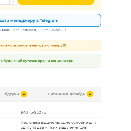
сати менеджеру в Telegram
тація щодо наявності, ціни та нанесення
кількість замовлення цього товару
10
 будь-який куточок країни від
3000 грн
Відгуки
Питання-відповідь
0
0
940 гр/950 гр
має кілька відділень: одне основне для
одягу та два м'яких відділення для