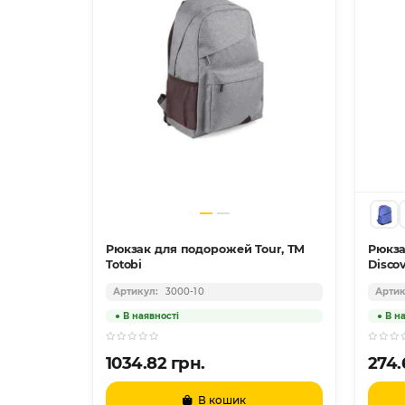
ставкою
Рюкзак для подорожей Tour, ТМ
Рюкза
600D
Totobi
Disco
3000-10
1034.82 грн.
274.
В кошик