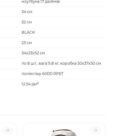
ноутбука 17 дюймів
34 см
52 см
BLACK
23 см
34х23х52 см
по 8 шт., вага 9,8 кг, коробка 50х37х50 см
поліестер 600D RPET
12.54 дм³