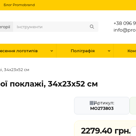
Блог Promobrand
+38 096 9
егорії
info@pr
есення логотипів
Поліграфія
Кон
, 34х23х52 см
ї поклажі, 34х23х52 см
Артикул:
MO273803
2279.40 грн.