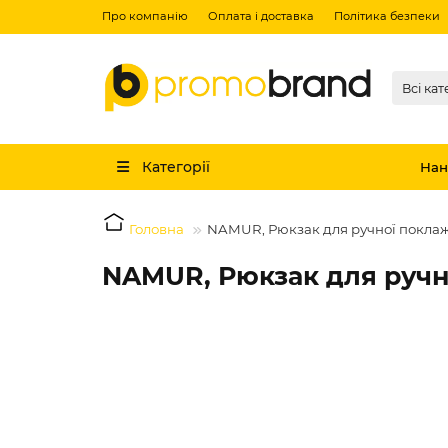
Про компанію
Оплата і доставка
Політика безпеки
Всі кат
Категорії
Нан
Головна
NAMUR, Рюкзак для ручної поклажі
NAMUR, Рюкзак для ручно