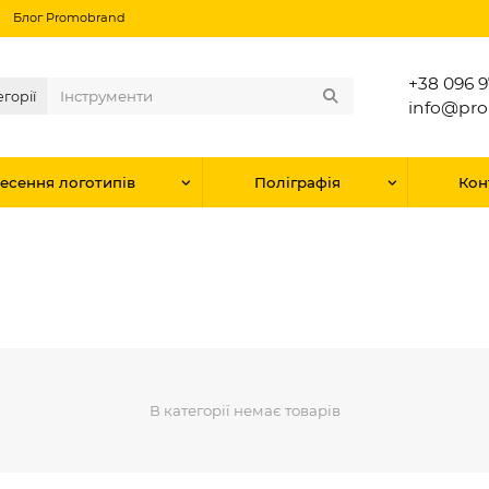
Блог Promobrand
+38 096 9
егорії
info@pr
есення логотипів
Поліграфія
Кон
В категорії немає товарів