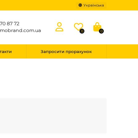
Українська
70 87 72
omobrand.com.ua
0
0
такти
Запросити прорахунок