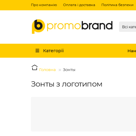
Про компанію
Оплата і доставка
Політика безпеки
Всі кат
Категорії
Нан
Головна
Зонты
Зонты з логотипом