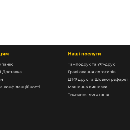
цям
Наші послуги
мпанію
Тамподрук та УФ-друк
і Доставка
Гравіювання логотипів
ти
ДТФ друк та Шовкотрафарет
а конфіденційності
Машинна вишивка
Тиснення логотипів