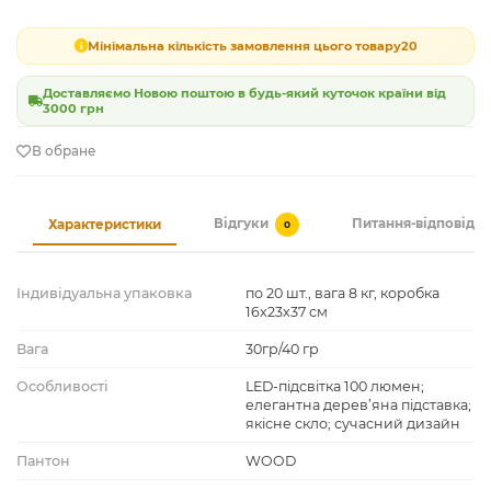
Мінімальна кількість замовлення цього товару
20
Доставляємо Новою поштою в будь-який куточок країни від
3000 грн
В обране
Відгуки
Питання-відповідь
Характеристики
0
Індивідуальна упаковка
по 20 шт., вага 8 кг, коробка
16x23x37 см
Вага
30гр/40 гр
Особливості
LED-підсвітка 100 люмен;
елегантна дерев’яна підставка;
якісне скло; сучасний дизайн
Пантон
WOOD