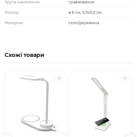
Група нанесення
гравіювання
Розмір
⌀ 6 см, 5,9x5,9 см
Матеріал
скло/деревина
Схожі товари