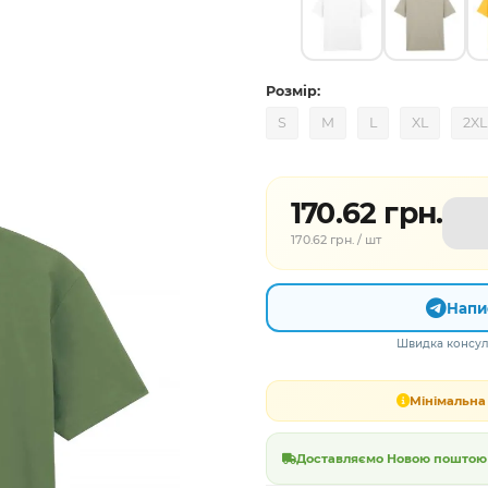
Розмір:
S
M
L
XL
2XL
170.62 грн.
170.62 грн. / шт
Напи
Швидка консуль
Мінімальна 
Доставляємо Новою поштою в