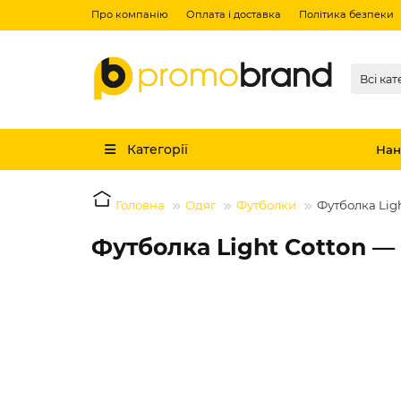
Про компанію
Оплата і доставка
Політика безпеки
Всі кат
Категорії
Нан
Головна
Одяг
Футболки
Футболка Lig
Футболка Light Cotton —