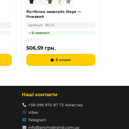
Футболка оверсайз Stage —
Футболка 
Рожевий
Чорний
812-D1
506.59 грн.
498.88 
В кошик
Наші контакти
+38 096 970 87 72 Київстар
Viber
Telegram
info@promobrand.com.ua