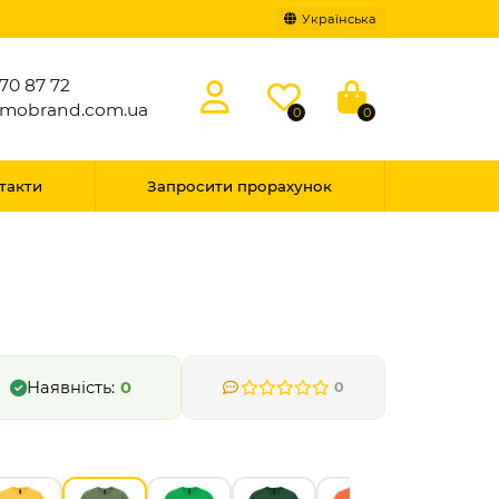
Українська
70 87 72
omobrand.com.ua
0
0
такти
Запросити прорахунок
0
0