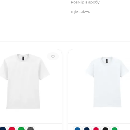
Розмір виробу
Щільність
ТМ