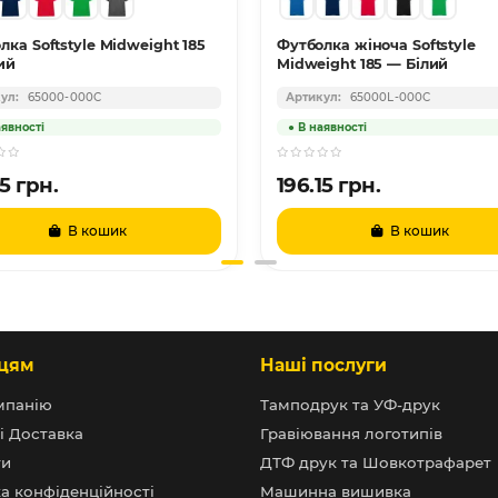
лка Softstyle Midweight 185
Футболка жіноча Softstyle
ий
Midweight 185 — Білий
65000-000C
65000L-000C
15 грн.
196.15 грн.
В кошик
В кошик
цям
Наші послуги
мпанію
Тамподрук та УФ-друк
і Доставка
Гравіювання логотипів
ти
ДТФ друк та Шовкотрафарет
а конфіденційності
Машинна вишивка