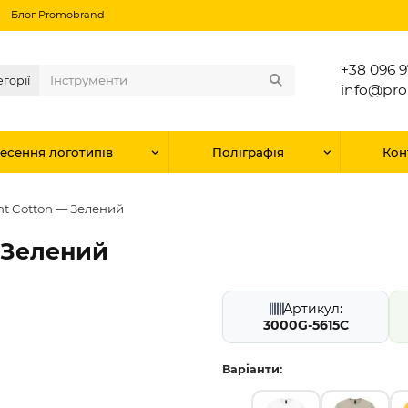
Блог Promobrand
+38 096 9
егорії
info@pr
есення логотипів
Поліграфія
Кон
ht Cotton — Зелений
 Зелений
Артикул:
3000G-5615C
Варіанти: