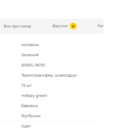
Відгуки
Питання-відповід
Все про товар
0
чоловіча
Зелений
3000G-5615C
Термотрансфер, шовкодрук
72 шт
military green
бавовна
Футболки
Одяг