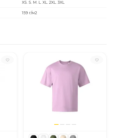
XS. S. M. L. XL. 2XL. 3XL
159 г/м2
Gildan