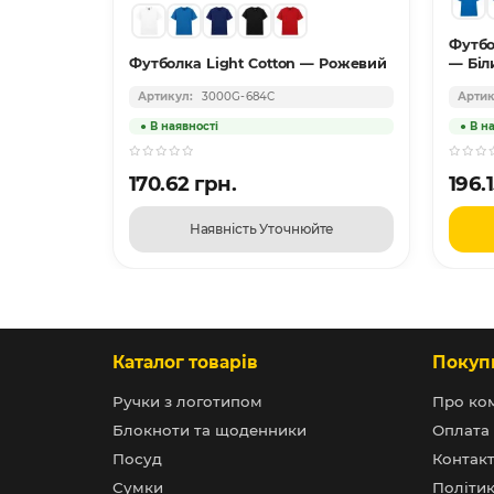
160 —
Футбо
Футболка Light Cotton — Рожевий
— Біл
3000G-684C
170.62 грн.
196.
Наявність Уточнюйте
Каталог товарів
Покуп
Ручки з логотипом
Про ко
Блокноти та щоденники
Оплата 
Посуд
Контак
Сумки
Політик